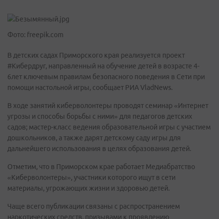
Фото: freepik.com
В детских садах Приморского края реализуется проект
#Кибердруг, направленный на обучение детей в возрасте 4-
6лет ключевым правилам безопасного поведения в Сети при
помощи настольной игры, сообщает РИА VladNews.
В ходе занятий киберволонтеры проводят семинар «Интернет
угрозы и способы борьбы с ними» для педагогов детских
садов; мастер-класс ведения образовательной игры с участием
дошкольников, а также дарят детскому саду игры для
дальнейшего использования в целях образования детей.
Отметим, что в Приморском крае работает Медиабратство
«Киберволонтеры», участники которого ищут в сети
материалы, угрожающих жизни и здоровью детей.
Чаще всего публикации связаны с распространением
наркотических средств, призывами к проявлению