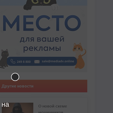
Другие новости
 на
О новой схеме
мошенников