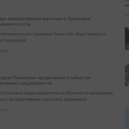
и
17
аря инициативным жителям в Приморье
ажаются села
т построено и восстановлено более 600 общественных и
х территорий
22:34
еджах Приморья продолжается набор на
ктивные специальности
вгуста можно подать документы на обучение по программам,
ым с беспилотниками, экологией, агрономией
21:31