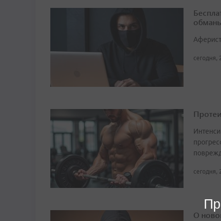
Беспла
обманы
Аферист
сегодня, 
Протеи
Интенси
прогрес
поврежд
сегодня, 
Пр
О ново