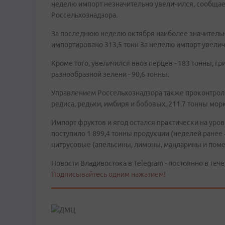
неделю импорт незначительно увеличился, сообщае
Россельхознадзора.
За последнюю неделю октября наиболее значительно
импортировано 313,5 тонн За неделю импорт увеличи
Кроме того, увеличился ввоз перцев - 183 тонны, грибо
разнообразной зелени - 90,6 тонны.
Управлением Россельхознадзора также проконтроли
редиса, редьки, имбиря и бобовых, 211,7 тонны морко
Импорт фруктов и ягод остался практически на уро
поступило 1 899,4 тонны продукции (неделей ранее –
цитрусовые (апельсины, лимоны, мандарины и поме
Новости Владивостока в Telegram - постоянно в тече
Подписывайтесь одним нажатием!