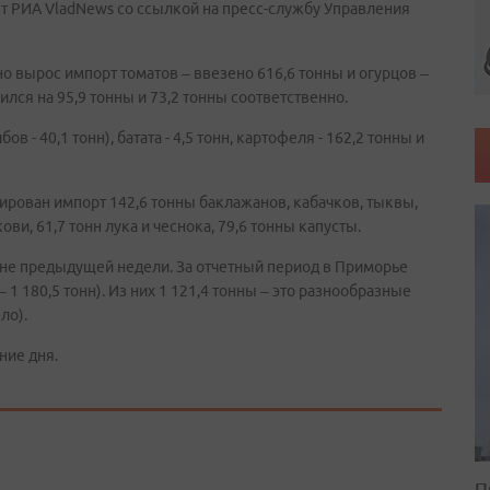
т РИА VladNews со ссылкой на пресс-службу Управления
 вырос импорт томатов – ввезено 616,6 тонны и огурцов –
лся на 95,9 тонны и 73,2 тонны соответственно.
в - 40,1 тонн), батата - 4,5 тонн, картофеля - 162,2 тонны и
рован импорт 142,6 тонны баклажанов, кабачков, тыквы,
ви, 61,7 тонн лука и чеснока, 79,6 тонны капусты.
вне предыдущей недели. За отчетный период в Приморье
 1 180,5 тонн). Из них 1 121,4 тонны – это разнообразные
ло).
ние дня.
П