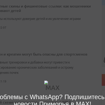
тные скины и фишинговые ссылки: как мошенники
вают детей
ы используют доверие детей и их увлечение играми
22:07
н и креатин могут быть опасны для спортсменов
вные тренировки и добавки могут привести к
сированию хронических заболеваний и острому
ению почек
21:19
облемы с WhatsApp? Подпишитесь
й схеме мошенников рассказали в МВД
новости Приморья в MAX!