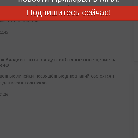
ленники поочерёдно выдают себя за оператора связи,
Подпишитесь сейчас!
 безопасности Госуслуг» и сотрудника Центрального банка,
ывезти сбережения
22:45
ах Владивостока введут свободное посещение на
 ВЭФ
венные линейки, посвящённые Дню знаний, состоятся 1
я для всех школьников
21:26