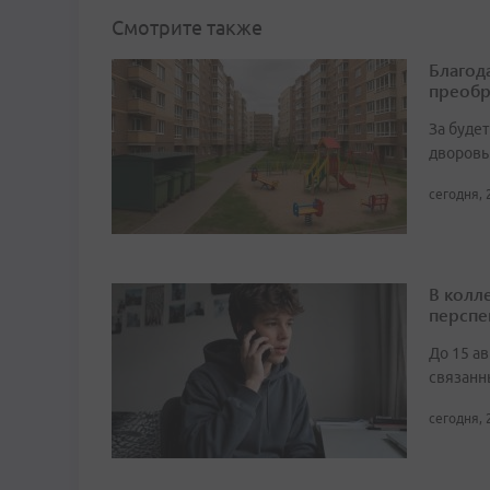
Смотрите также
Благод
преобр
За буде
дворовы
сегодня, 
В колл
перспе
До 15 а
связанн
сегодня, 