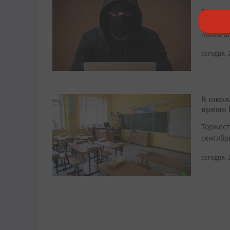
Злоумыш
«службу
чтобы в
сегодня, 
В школ
время
Торжест
сентябр
сегодня, 