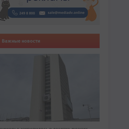
Важные новости
риморье закрепилось в десятке лучших