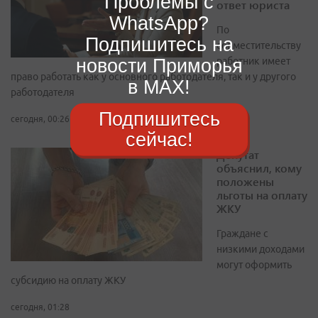
Проблемы с
ответ юриста
WhatsApp?
По
Подпишитесь на
совместительству
новости Приморья
работник имеет
право работать как у основного работодателя, так и у другого
в MAX!
работодателя
Подпишитесь
сегодня, 00:26
сейчас!
Депутат
объяснил, кому
положены
льготы на оплату
ЖКУ
Граждане с
низкими доходами
могут оформить
субсидию на оплату ЖКУ
сегодня, 01:28