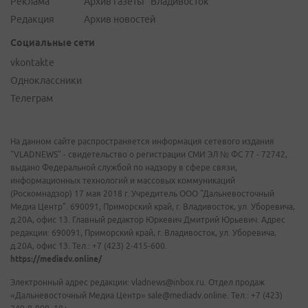
Реклама
Архив газеты "Владивосток"
Редакция
Архив новостей
Социальные сети
vkontakte
Одноклассники
Телеграм
На данном сайте распространяется информация сетевого издания
"VLADNEWS" - свидетельство о регистрации СМИ ЭЛ № ФС 77 - 72742,
выдано Федеральной службой по надзору в сфере связи,
информационных технологий и массовых коммуникаций
(Роскомнадзор) 17 мая 2018 г. Учредитель ООО "Дальневосточный
Медиа Центр". 690091, Приморский край, г. Владивосток, ул. Уборевича,
д.20А, офис 13. Главный редактор Юркевич Дмитрий Юрьевич. Адрес
редакции: 690091, Приморский край, г. Владивосток, ул. Уборевича,
д.20А, офис 13. Тел.: +7 (423) 2-415-600.
https://mediadv.online/
Электронный адрес редакции: vladnews@inbox.ru. Отдел продаж
«Дальневосточный Медиа Центр» sale@mediadv.online. Тел.: +7 (423)