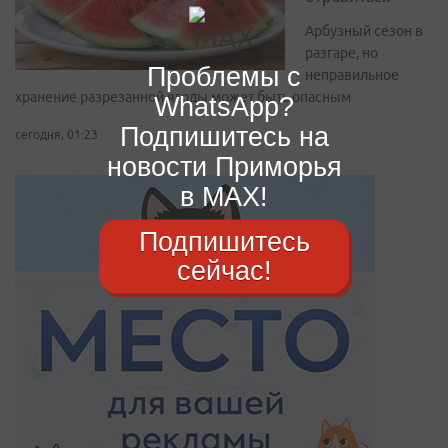
Арбузный сезон в
разгаре, но
Проблемы с
неправильное
хранение разрезанной ягоды может быть опасным
WhatsApp?
Подпишитесь на
сегодня, 01:23
новости Приморья
в MAX!
Подпишитесь
сейчас!