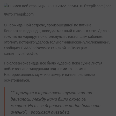
Фото: freepik.com
О неожиданной встрече, произошедшей по пути на
Беневские водопады, поведал местный житель в сети. Дело в
том, что на маршруте он столкнулся с настоящим кабаном,
отогнать которого удалось только "индейским улюлюканием",
сообщает РИА VladNews со ссылкой на Телеграм-
канал nnvladivostok.
По словам очевидца, все было чудесно, пока сухие листья
поблизости не зашуршали под чьими-то шагами.
Насторожившись, мужчина замер и начал пристально
осматриваться.
"С пригорка к тропе очень шумно что-то
двигалось. Между нами было около 50
метров. Но из-за деревьев не видно было кто
именно", - рассказал очевидец.