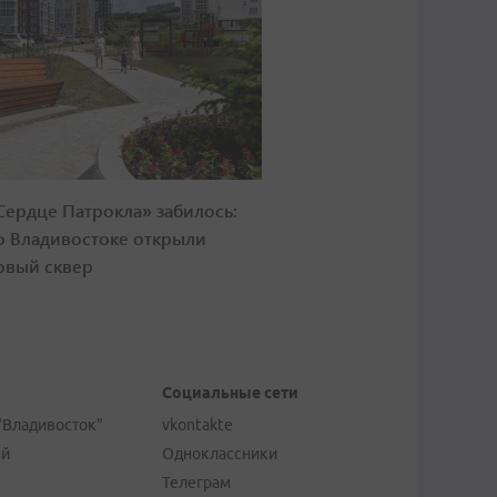
Сердце Патрокла» забилось:
о Владивостоке открыли
овый сквер
Социальные сети
"Владивосток"
vkontakte
ей
Одноклассники
Телеграм