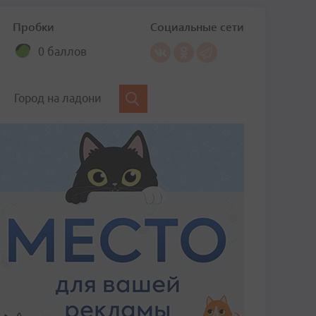
Пробки
Социальные сети
0 баллов
Город на ладони