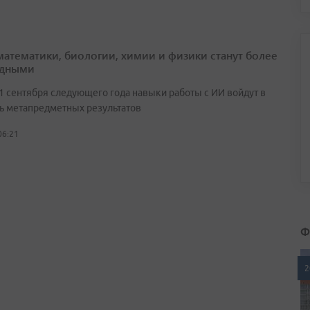
математики, биологии, химии и физики станут более
адными
 1 сентября следующего года навыки работы с ИИ войдут в
ь метапредметных результатов
06:21
Ф
2