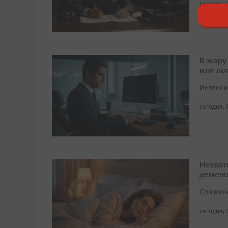
сегодня, 
В жару
или по
Интенси
сегодня, 
Нехват
демен
Сон мен
сегодня, 