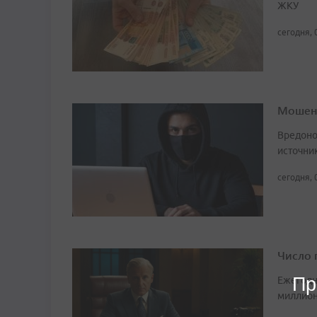
ЖКУ
сегодня, 
Мошенн
Вредоно
источни
сегодня, 
Число 
Пр
Ежегодн
миллион