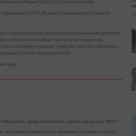
Воронежа и Перми (36% и 35% соответственно).
и
ех опрошенных (24%) убежден в завышенной стоимости
17
го года жители практически всех российских мегаполисов
ием стал Санкт-Петербург: там число респондентов,
сталось на прежнем уровне. Наиболее заметно изменилось
аснодаре, Ростове-на-Дону и Омске.
ние дня.
т объяснил, кому положены льготы на оплату ЖКУ
е с низкими доходами могут оформить субсидию на оплату