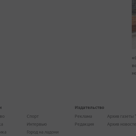
«
в
н
и
Издательство
во
Спорт
Реклама
Архив газеты 
ка
Интервью
Редакция
Архив новост
ика
Город на ладони