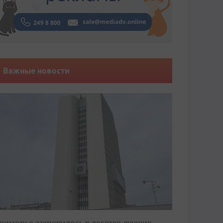
Важные новости
риморье закрепилось в десятке лучших