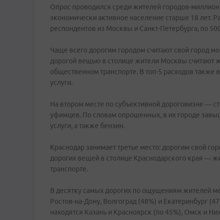
Опрос проводился среди жителей городов-миллионни
экономически активное население старше 18 лет. Р
респондентов из Москвы и Санкт-Петербурга, по 50
Чаще всего дорогим городом считают свой город м
дорогой вещью в столице жители Москвы считают жи
общественном транспорте. В топ-5 расходов также
услуги.
На втором месте по субъективной дороговизне — сто
уфимцев. По словам опрошенных, в их городе зав
услуги, а также бензин.
Краснодар занимает третье место: дорогим свой гор
дорогих вещей в столице Краснодарского края — жи
транспорте.
В десятку самых дорогих по ощущениям жителей ме
Ростов-на-Дону, Волгоград (48%) и Екатеринбург (4
находятся Казань и Красноярск (по 45%), Омск и Ни