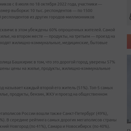
ков с 8 июля по 18 октября 2022 года, участники —
азмер выборки: 10 тыс. респондентов — по 1500
0 респондентов из других городов-миллионников
осквичи: в этом убеждены 60% опрошенных жителей. Самой
лье, на втором месте — продукты, на третьем — проезд на
 входят жилищно-коммунальные, медицинские, бытовые
лица Башкирии: в том, что это дорогой город, уверены 57%
ышены цены на жилье, продукты, жилищно-коммунальные
од называет каждый второй его житель (51%). Топ-5 самых
лье, продукты, бензин, ЖКУ и проезд на общественном
гаполисов России вошли также Санкт-Петербург (49%),
7%). В середине рейтинга самых дорогих мегаполисов страны
жний Новгород (по 41%), Самара и Новосибирск (по 40%).
П