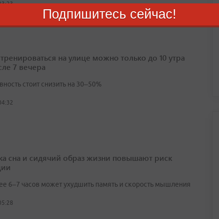
03:23
Подпишитесь сейчас!
 тренироваться на улице можно только до 10 утра
сле 7 вечера
вность стоит снизить на 30–50%
04:32
ка сна и сидячий образ жизни повышают риск
ции
ее 6–7 часов может ухудшить память и скорость мышления
05:28