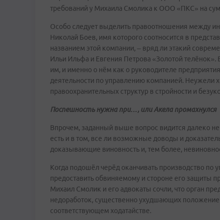
требований у Михаила Смолика к ООО «ПКС» на сум
Особо следует выделить правоотношения между и
Николай Боев, имя которого соотносится в представ
названием этой компании, – вряд ли этакий соврем
Ильи Ильфа и Евгения Петрова «Золотой телёнок».
им, и именно о нём как о руководителе предприяти
деятельности по управлению компанией. Неужели х
правоохранительных структур в стройности и безук
Поспешность нужна при…, или Акела промахнулся
Впрочем, заданный выше вопрос видится далеко н
есть и в том, все ли возможные доводы и доказател
доказывающие виновность и, тем более, невиновнос
Когда подошёл черёд оканчивать производство по уг
предоставить обвиняемому и стороне его защиты п
Михаил Смолик и его адвокаты сочли, что орган пр
недоработок, существенно ухудшающих положение о
соответствующем ходатайстве.