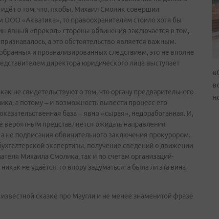
 идёт о том, что, якобы, Михаил Смолик совершил
 ООО «Акватика», то правоохранителям стоило хотя бы
дин явный «прокол» стороны обвинения заключается в том,
признавалось, а это обстоятельство является важным.
собранных и проанализированных следствием, это не вполне
редставителем директора юридического лица выступает
«
в
как не свидетельствуют о том, что органу предварительного
н
ика, а потому – и возможность вывести процесс его
азательственная база – явно «сырая», недоработанная. И,
олне вероятным представляется ожидать направления
 а не подписания обвинительного заключения прокурором.
ухгалтерской экспертизы, получение сведений о движении
ателя Михаила Смолика, так и по счетам организаций-
никак не удаётся, то впору задуматься: а была ли эта вина
известной сказке про Маугли и не менее знаменитой фразе