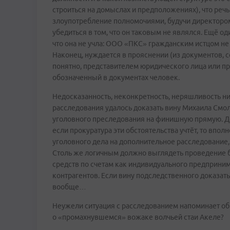
строиться на домыслах и предположениях), что речь
злоупотребление полномочиями, будучи директором
убедиться в том, что он таковым не являлся. Ещё о
что она не учла: ООО «ПКС» гражданским истцом не 
Наконец, нуждается в прояснении (из документов, 
понятно, представителем юридического лица или п
обозначенный в документах человек.
Недосказанность, неконкретность, неряшливость ни
расследования удалось доказать вину Михаила Смол
уголовного преследования на финишную прямую. Док
если прокуратура эти обстоятельства учтёт, то вп
уголовного дела на дополнительное расследование,
Столь же логичным должно выглядеть проведение б
средств по счетам как индивидуального предприним
контрагентов. Если вину подследственного доказать 
вообще…
Неужели ситуация с расследованием напоминает об 
о «промахнувшемся» вожаке волчьей стаи Акеле?