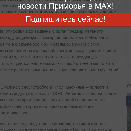
новости Приморья в MAX!
едения о счетах ФГУП «Федеральное БТИ», а не
 причём по конкретному счёту. Не прислушалось следствие
Подпишитесь сейчас!
ения бухгалтерской экспертизы, в ходе которой стоило бы
ижении средств по этим счетам и по кассе. Но – нет, этого
такого рода массива данных, орган предварительного
ний между индивидуальным предпринимателем Михаилом
к именно вдумчивое и внимательное изучение этих
вина бизнесмена в каких-либо негативных результатах таких
рении ходатайства и найти для этого «подходящую»
а, когда правоохранителям хочется любой ценой выполнить
в отчёте о работе по выявлению и пресечению правонарушений
Ф
Смолика в злоупотреблении полномочиями – по части 1
ижении средств и о бюджете ООО «Акватика», о поступающих
ъяснение в торопливости, проявленной следствием. Но
2
рой фактически проигнорированы доказательства
 риторических.
», то почему следствие не уточнило, по какой именно
случилось? Если предположить (хотя обвинение не должно