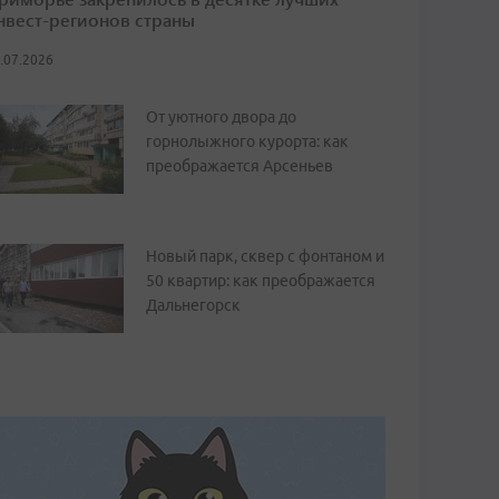
нвест-регионов страны
.07.2026
От уютного двора до
горнолыжного курорта: как
преображается Арсеньев
Новый парк, сквер с фонтаном и
50 квартир: как преображается
Дальнегорск