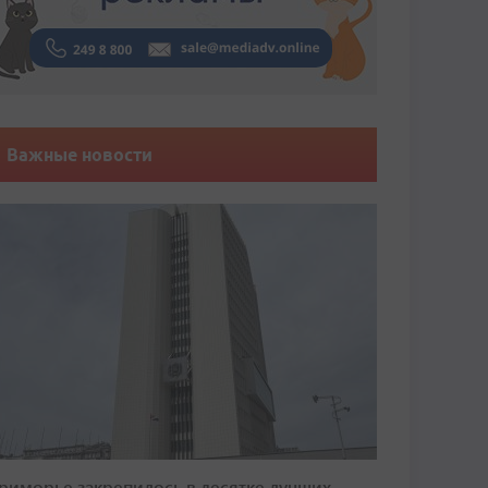
Важные новости
риморье закрепилось в десятке лучших