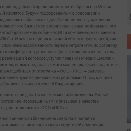
я индивидуальный предприниматель из Арсеньева Михаил
ный изолятор, будучи подозреваемым в совершении
следованию особо важных дел Следственного управления
олагает, что бизнесмен организовал создание формального
ентооборота между собой как ИП и компанией, называемой
С»). И вся эта переписка и иной обмен информацией, как
С» сложилась задолженность перед контрагентом по договору
ает вину фигуранта уголовного дела о мошенничестве в том,
с реализацией договора уступки права ИП Михаил Смолик к
анители, целью предполагаемого мошенника было подать иск
рая и добиться от ответчика – ООО «ПКС» – выплаты
льзование чужими денежными средствами. О том, как идет
ла Смолика Начинов Алексей Владимирович.
вершить свои дела бизнесмен мог, используя платёжные
Ростехинвентаризации (БТИ) и указывая в качестве
ти осуществлялись «за ООО «ПКС»».
ждения виновности бизнесмена следствие пытается
и и штампы, а также показания свидетелей обвинения.
П