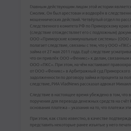
Главным действующим лицом этой истории являетс
Смолик. Он был арестован и водворён в следствен
мошеннических действий. Четвёртый отдел по рас
Следственного комитета РФ по Приморскому краю п
(следствие отождествляет его с подложным) докум
ООО «Приморские коммунальные системы» (ООО «ПК
полагает следствие, связаны с тем, что у ООО «ПК
займа от 27 мая 2011 года. Ещё следствие усматрив
что он привлёк ООО «Феникс» к делам, связанным 
ООО «ПКС». При этом, на чём настаивают правоохр
от ООО «Феникс» в Арбитражный суд Приморского к
задолженности по договору займа и процента за по
следствие, РИА VladNews рассказал адвокат Михаи
Следствие в настоящее время убеждено в том, что 
поручения для перевода денежных средств на счёт 
основания платежа – указания на то, что платежи э
При этом, как стало известно, в качестве подтвер
представить некоторые ранее изъятые у него печат