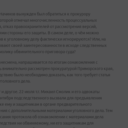
 Начинов вынужден был обратиться к прокурору
которой отмечал многочисленность процессуальных
, отказ правоохранителей от рассмотрения версий,
и стороны его защиты. В самом деле, о чём можно
ов к уголовному делу фактически игнорируются? Или, на
рывают своей заинтересованности в исходе следственных
молику обвинительного приговора суда?
несмена, напрашивается по итогам ознакомления с
ь внимательно рассмотрен прокуратурой Приморского края,
дствию было необходимо доказать, как того требует статья
уголовного дела.
 и другое. 22 июля т.г. Михаил Смолик и его адвокаты
сентября подследственного вызвали для предъявления
кже ему и защитникам в органе предварительного
ния с дополнительными материалами уголовного дела. Тем
исания протокола об ознакомлении с материалами дела
ледствия ни обвиняемому, ни его защитникам для