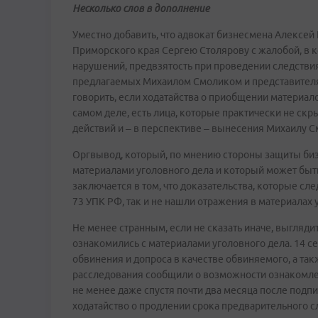
Несколько слов в дополнение
Уместно добавить, что адвокат бизнесмена Алексей
Приморского края Сергею Столярову с жалобой, в 
нарушений, предвзятость при проведении следствия
предлагаемых Михаилом Смоликом и представителям
говорить, если ходатайства о приобщении материал
самом деле, есть лица, которые практически не ск
действий и – в перспективе – вынесения Михаилу С
Оргвывод, который, по мнению стороны защиты биз
материалами уголовного дела и который может быт
заключается в том, что доказательства, которые сле
73 УПК РФ, так и не нашли отражения в материалах 
Не менее странным, если не сказать иначе, выглядит
ознакомились с материалами уголовного дела. 14 
обвинения и допроса в качестве обвиняемого, а та
расследования сообщили о возможности ознакомле
не менее даже спустя почти два месяца после подп
ходатайство о продлении срока предварительного с