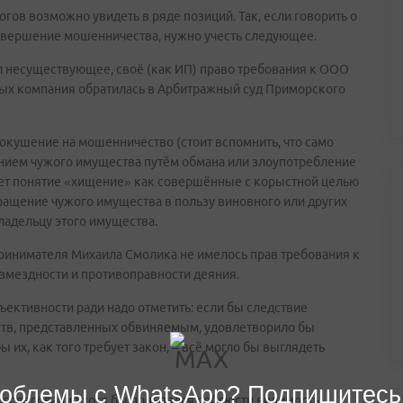
ов возможно увидеть в ряде позиций. Так, если говорить о
овершение мошенничества, нужно учесть следующее.
л несуществующее, своё (как ИП) право требования к ООО
ных компания обратилась в Арбитражный суд Приморского
окушение на мошенничество (стоит вспомнить, что само
нием чужого имущества путём обмана или злоупотребление
тует понятие «хищение» как совершённые с корыстной целью
ращение чужого имущества в пользу виновного или других
ладельцу этого имущества.
принимателя Михаила Смолика не имелось прав требования к
змездности и противоправности деяния.
ективности ради надо отметить: если бы следствие
ств, представленных обвиняемым, удовлетворило бы
 их, как того требует закон, – всё могло бы выглядеть
облемы с WhatsApp? Подпишитесь
расследования хотя бы попытался соблюсти видимость