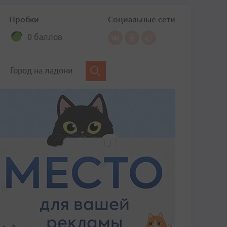
Пробки
Социальные сети
0 баллов
Город на ладони