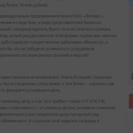
му более 18 млн рублей.
ндивидуальным предпринимателем и ООО «Феникс».
лении и следствия, и ряда представителей бизнеса с
енный «зицпредседатель Фунт» из классического романа
 Ведь целый ряд документов этой фирмы подписаны именно
я-работодателя говорят многие работники «Феникса», о
отя бы это не побудило усомниться сотрудников
оризненности своих умопостроений и версий?
е единственным из возможных. Очень большие сомнения
ьства исследованы следствием, а тем более – оценены как
ть фигуранта уголовного дела.
оловному делу и, как того требует статья 217 УПК РФ,
раво ознакомиться с уголовным делом, возникли сомнения.
едварительного расследования допустил целый ряд
бвиняемого. И отразили своё видение ситуации в