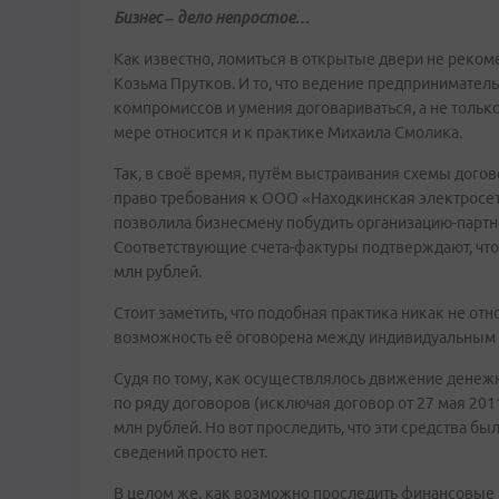
Бизнес – дело непростое…
Как известно, ломиться в открытые двери не реко
Козьма Прутков. И то, что ведение предпринимател
компромиссов и умения договариваться, а не только
мере относится и к практике Михаила Смолика.
Так, в своё время, путём выстраивания схемы дого
право требования к ООО «Находкинская электросет
позволила бизнесмену побудить организацию-партн
Соответствующие счета-фактуры подтверждают, что
млн рублей.
Стоит заметить, что подобная практика никак не отн
возможность её оговорена между индивидуальным
Судя по тому, как осуществлялось движение денежн
по ряду договоров (исключая договор от 27 мая 20
млн рублей. Но вот проследить, что эти средства бы
сведений просто нет.
В целом же, как возможно проследить финансовые 