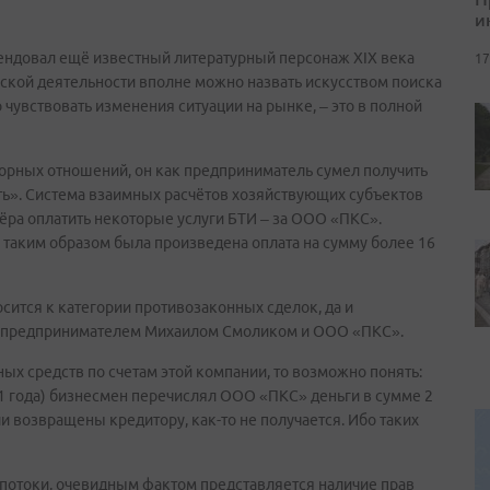
и
мендовал ещё известный литературный персонаж XIX века
17
ьской деятельности вполне можно назвать искусством поиска
 чувствовать изменения ситуации на рынке, – это в полной
ворных отношений, он как предприниматель сумел получить
ь». Система взаимных расчётов хозяйствующих субъектов
ёра оплатить некоторые услуги БТИ – за ООО «ПКС».
 таким образом была произведена оплата на сумму более 16
осится к категории противозаконных сделок, да и
 предпринимателем Михаилом Смоликом и ООО «ПКС».
ых средств по счетам этой компании, то возможно понять:
11 года) бизнесмен перечислял ООО «ПКС» деньги в сумме 2
ли возвращены кредитору, как-то не получается. Ибо таких
потоки, очевидным фактом представляется наличие прав