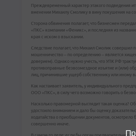
Преждевременный характер этакого подведения итог
вменении Михаилу Смолику в вину покушения на с
Сторона обвинения полагает, что бизнесмен переда
«ПКС» компании «Феникс», и последняя из назван
края с иском о взыскании.
Следствие полагает, что Михаил Смолик совершил п
мошенничество – по определению – является хище
доверием). Однако нужно учесть, что УПК РФ трак
противоправные безвозмездное изъятие и (или) об
лиц, причинившие ущерб собственнику или иному в
Как настаивает заявитель, у индивидуального пред
ООО «ПКС», в силу чего возможно говорить о безво
Насколько правомерной выглядит такая оценка? Объ
удостоило вниманием и дало бы оценку доказатель
ходатайства о приобщении документов, осмотрело бы
совершенно иначе.
Пр
В самом-то деле: если бы орган предварительного 