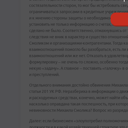
состязательности сторон, то мог бы истребовать св
ограничиваться запросами в кредитные учреждения,
и к мнению стороны защиты о необходимости провед
установить не только информацию о счетах, но и о дв
сделано не было. Соответственно, отмахнувшись от 
следствия не вник в характер и существо отноше
Смоликом и организациями-контрагентами. Тогда ка
взаимоотношений помогло бы разобраться, есть ли 
взаимоотношений или же нет. Отказать в удовлетво
формулировку – не очень-то сложно, особенно тогд
некую «задачу». А главное – поставить «галочку» 
и преступлений.
Отдельного внимания достойно обвинения Михаила 
статьи 201 УК РФ. Неразбериха в информации о дв
и расходуемых средствах, конечно, может найти об
насколько оправдана такая поспешность, при кото
невиновности Михаила Смолика? Вопрос из разряда
Далее: если бизнесмен «злоупотребил полномочиями
должности и в какой хозяйствующей структуре это 