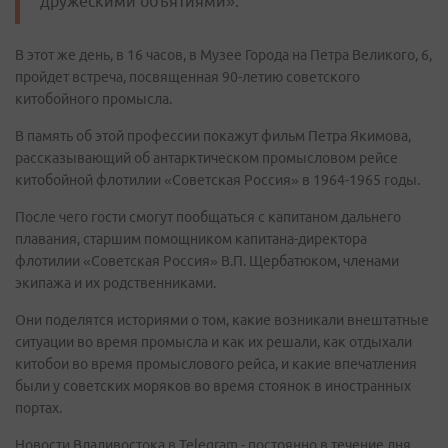
дружескими объятиями».
В этот же день, в 16 часов, в Музее Города на Петра Великого, 6,
пройдет встреча, посвященная 90-летию советского
китобойного промысла.
В память об этой профессии покажут фильм Петра Якимова,
рассказывающий об антарктическом промысловом рейсе
китобойной флотилии «Советская Россия» в 1964-1965 годы.
После чего гости смогут пообщаться с капитаном дальнего
плавания, старшим помощником капитана-директора
флотилии «Советская Россия» В.П. Щербатюком, членами
экипажа и их родственниками.
Они поделятся историями о том, какие возникали внештатные
ситуации во время промысла и как их решали, как отдыхали
китобои во время промыслового рейса, и какие впечатления
были у советских моряков во время стоянок в иностранных
портах.
Новости Владивостока в Telegram - постоянно в течение дня.