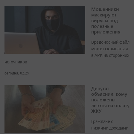
Мошенники
маскируют
вирусы под
полезные
приложения
Вредоносный файл
может скрываться
в APK из сторонних
источников
сегодня, 02:29
Депутат
объяснил, кому
положены
льготы на оплату
ЖКУ
Граждане с
низкими доходами