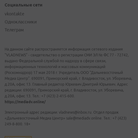
Социальные сети
vkontakte
Одноклассники
Телеграм
На данном сайте распространяется информация сетевого издания
"VLADNEWS" - свидетельство о регистрации СМИ ЭЛ № ФС 77 - 72742,
выдано Федеральной службой по надзору в сфере связи,
информационных технологий и массовых коммуникаций
(Роскомнадзор) 17 мая 2018 г. Учредитель ООО "Дальневосточный
Медиа Центр". 690091, Приморский край, г. Владивосток, ул. Уборевича,
д.20А, офис 13. Главный редактор Юркевич Дмитрий Юрьевич. Адрес
редакции: 690091, Приморский край, г. Владивосток, ул. Уборевича,
д.20А, офис 13. Тел.: +7 (423) 2-415-600.
https://mediadv.online/
Электронный адрес редакции: vladnews@inbox.ru. Отдел продаж
«Дальневосточный Медиа Центр» sale@mediadv.online. Тел.: +7 (423)
249-8-800. 18+