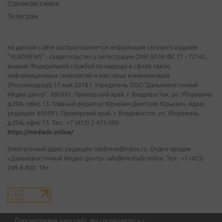
Одноклассники
Телеграм
На данном сайте распространяется информация сетевого издания
"VLADNEWS" - свидетельство о регистрации СМИ ЭЛ № ФС 77 - 72742,
выдано Федеральной службой по надзору в сфере связи,
информационных технологий и массовых коммуникаций
(Роскомнадзор) 17 мая 2018 г. Учредитель ООО "Дальневосточный
Медиа Центр". 690091, Приморский край, г. Владивосток, ул. Уборевича,
д.20А, офис 13. Главный редактор Юркевич Дмитрий Юрьевич. Адрес
редакции: 690091, Приморский край, г. Владивосток, ул. Уборевича,
д.20А, офис 13. Тел.: +7 (423) 2-415-600.
https://mediadv.online/
Электронный адрес редакции: vladnews@inbox.ru. Отдел продаж
«Дальневосточный Медиа Центр» sale@mediadv.online. Тел.: +7 (423)
249-8-800. 18+
Просматривая наш сайт, вы соглашаетесь с