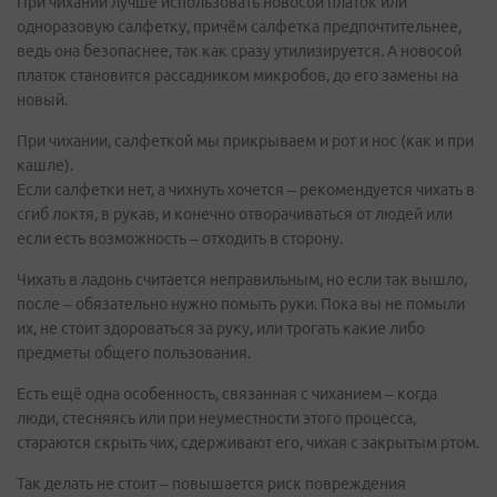
При чихании лучше использовать новосой платок или
одноразовую салфетку, причём салфетка предпочтительнее,
ведь она безопаснее, так как сразу утилизируется. А новосой
платок становится рассадником микробов, до его замены на
новый.
При чихании, салфеткой мы прикрываем и рот и нос (как и при
кашле).
Если салфетки нет, а чихнуть хочется – рекомендуется чихать в
сгиб локтя, в рукав, и конечно отворачиваться от людей или
если есть возможность – отходить в сторону.
Чихать в ладонь считается неправильным, но если так вышло,
после – обязательно нужно помыть руки. Пока вы не помыли
их, не стоит здороваться за руку, или трогать какие либо
предметы общего пользования.
Есть ещё одна особенность, связанная с чиханием – когда
люди, стесняясь или при неуместности этого процесса,
стараются скрыть чих, сдерживают его, чихая с закрытым ртом.
Так делать не стоит – повышается риск повреждения