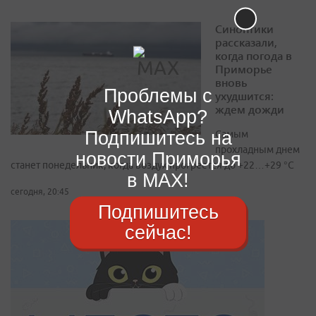
Синоптики
рассказали,
когда погода в
Приморье
вновь
Проблемы с
ухудшится:
ждем дожди
WhatsApp?
Подпишитесь на
Самым
прохладным днем
новости Приморья
станет понедельник, когда воздух прогреется до +22…+29 °С
в MAX!
сегодня, 20:45
Подпишитесь
сейчас!