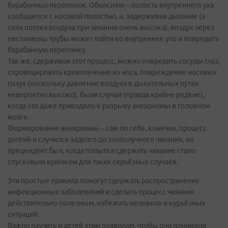
барабанных перепонок. Объясняю – полость внутреннего уха
сообщается с носовой полостью, и, задерживая дыхание (а
сила потока воздуха при чихании очень высока), воздух через
евстахиевы трубы может пойти во внутреннее ухо и повредить
барабанную перепонку.
Так же, сдерживая этот процесс, можно повредить сосуды глаз,
спровоцировать кровотечение из носа, повреждение носовых
пазух (поскольку давление воздуха в дыхательных путях
невероятно высоко), были случаи (правда крайне редкие),
когда это даже приводило к разрыву аневризмы в головном
мозге.
Формирование аневризмы – сам по себе, конечно, процесс
долгий и случился задолго до злополучного чихания, но
прецендент был, когда попытка сдержать чихание стало
спусковым крючком для таких серьёзных случаев.
Эти простые правила помогут сдержать распространение
инфекционных заболеваний и сделать процесс чихания
действительно полезным, избежать неловких и курьёзных
ситуаций.
Важно научить и детей этим правилам, чтобы они понимали