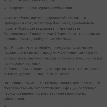
Фото: предоставлено героиней публикации
Анжела Кабиева, идеолог здорового образа жизни в
Приморском крае, амбассадор Йоги смеха, руководитель
проекта «Приморье за здоровье!», главный врач
Владивостокской поликлиники №3 поделилась советами, как
правильно чихать, сообщает РИА VladNews.
Давайте для начала разберём, почему и зачем мы чихаем
Чихание – естественный процесс, такой защитный рефлекс,
который позволяет очистить слизистые носа от лишних частиц
– микробных, пылевых.
В общем – чихание полезно, для организма это спасительный
рефлекс, удаляющий лишнее и ненужное.
Но правильно чихать – это не только вопрос вежливости, но и
способ уменьшить распространение инфекции, особенно в
период повышения количества случаев простудных
заболеваний.