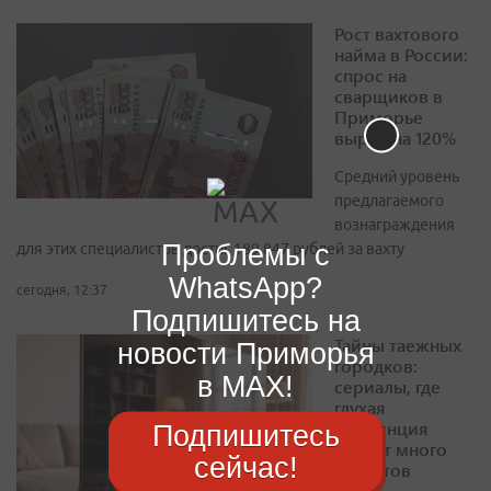
Рост вахтового
найма в России:
спрос на
сварщиков в
Приморье
вырос на 120%
Средний уровень
предлагаемого
вознаграждения
Проблемы с
для этих специалистов достиг 189 847 рублей за вахту
WhatsApp?
сегодня, 12:37
Подпишитесь на
Тайны таежных
новости Приморья
городков:
в MAX!
сериалы, где
глухая
провинция
Подпишитесь
хранит много
сейчас!
секретов