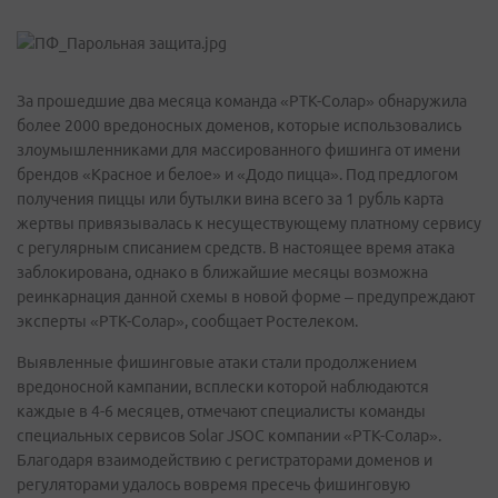
За прошедшие два месяца команда «РТК-Солар» обнаружила
более 2000 вредоносных доменов, которые использовались
злоумышленниками для массированного фишинга от имени
брендов «Красное и белое» и «Додо пицца». Под предлогом
получения пиццы или бутылки вина всего за 1 рубль карта
жертвы привязывалась к несуществующему платному сервису
с регулярным списанием средств. В настоящее время атака
заблокирована, однако в ближайшие месяцы возможна
реинкарнация данной схемы в новой форме – предупреждают
эксперты «РТК-Солар», сообщает Ростелеком.
Выявленные фишинговые атаки стали продолжением
вредоносной кампании, всплески которой наблюдаются
каждые в 4-6 месяцев, отмечают специалисты команды
специальных сервисов Solar JSOC компании «РТК-Солар».
Благодаря взаимодействию с регистраторами доменов и
регуляторами удалось вовремя пресечь фишинговую