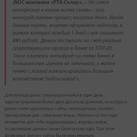
JSOC компании «РТК-Солар».
– Но самое
интересное в новом витке схемы – это
непосредственно процесс хищения денег. Вводя
данные карты, жертва оформляла подписку, в
рамках которой каждые 5 дней с нее списывали
889 рублей. Деньги поступали на счет реально
существующего юрлица в банке из ТОП-20.
Такие платежи антифрод-системы банка в
большинстве случаев не замечают, а малая
сумма с лихвой компенсировалась большим
количеством “подписчиков”».
Для вывода денег злоумышленники в один день
зарегистрировали более двух десятков доменов, на которых
разместили однотипные сайты, посвященные онлайн-
тренировкам для «сжигания жира». Именно на этот курс
незаметно для себя подписывались жертвы атаки,
оставлявшие данные своих банковских карт. При этом
фейковые фитнес-сайты были максимально