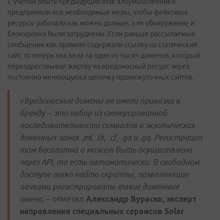
С учетом опыта предыдущих атак злоумышленники
предприняли все необходимые меры, чтобы фейковые
ресурсы работали как можно дольше, а их обнаружение и
блокировка были затруднены. Если раньше рассылаемые
сообщения как правило содержали ссылку на статический
сайт, то теперь она вела на один из тысяч доменов, который
переадресовывал жертву на вредоносный ресурс через
постоянно меняющуюся цепочку промежуточных сайтов.
«Вредоносные домены не имели привязки к
бренду – это набор из сгенерированной
последовательности символов в экзотических
доменных зонах .ml, .tk, .cf, .ga и .gq. Регистрация
там бесплатна и может быть осуществлена
через API, то есть автоматически. В свободном
доступе легко найти скрипты, позволяющие
пачками регистрировать такие доменные
имена, –
отметил
Александр Вураско, эксперт
направления специальных сервисов Solar