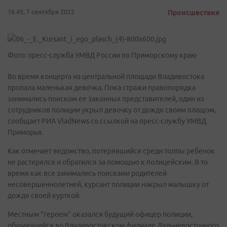
16:49, 7 сентября 2022
Происшествия
Фото: пресс-служба УМВД России по Приморскому краю
Во время концерта на центральной площади Владивостока
пропала маленькая девочка. Пока стражи правопорядка
занимались поиском ее законных представителей, один из
сотрудников полиции укрыл девочку от дождя своим плащом,
сообщает РИА VladNews со ссылкой на пресс-службу УМВД
Приморья.
Как отмечает ведомство, потерявшийся среди толпы ребенок
не растерялся и обратился за помощью к полицейским. В то
время как все занимались поисками родителей
несовершеннолетней, курсант полиции накрыл малышку от
дождя своей курткой.
Местным "героем" оказался будущий офицер полиции,
обучающийся во Владивостокском филиале Дальневосточного