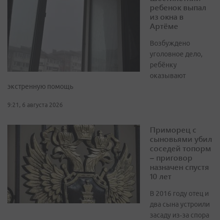
ребенок выпал
из окна в
Артёме
Возбуждено
уголовное дело,
ребёнку
оказывают
экстренную помощь
9:21, 6 августа 2026
Приморец с
сыновьями убил
соседей топорм
– приговор
назначен спустя
10 лет
В 2016 году отец и
два сына устроили
засаду из‑за спора