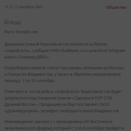
17:51, 2 сентября 2022
Общество
Фото: freepik.com
Дальневосточный березовый сок появится на бортах
«Аэрофлота», сообщает РИА VladNews со ссылкой на Telegram-
канал «Полпред ДФО».
Попробовать напиток смогут пассажиры летевшие из Москвы
и Питера во Владивосток, а также в обратном направлении в
период с 1 по 10 сентября.
Отмечается, что на рейсы «Аэрофлота» берёзовый сок будет
загружаться под товарным знаком «Сделано в ТОР СПВ
Дальний Восток». Продукцию на борт поставляет ООО
«Дальпищепром», резидент свободного порта Владивосток
Нововведение связано с с проведением VIII Восточного
экономического форума, который с 5 по 8 сентября пройдет в