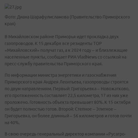
Фото: Диана Шарафулисламова (Правительство Приморского
края)
В Михайловском районе Приморья идет прокладка двух
газопроводов. К 15 декабря все резиденты ТОР
«Михайловский» получат газ, а к 2024 году – и близлежащие
населенные пункты, сообщает РИА VladNews со ссылкой на
пресс-службу правительства Приморского края.
По информации министра энергетики и газоснабжения
Приморского края Андрея Леонтьева, газопроводы строятся
по двум направлениям. Первый: Григорьевка – Новожатково,
его протяженность составляет 22,5 километра, 17 из них уже
проложено. Готовность объекта превышает 80%. К 15 октября
он будет полностью готов. Второй: Степное – Элитное –
Григорьевка, он более длинный – 56 километров и готов почти
на 40%.
В свою очередь генеральный директор компании «Русагро-