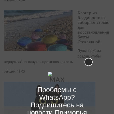
Блогер из
Владивостока
собирает стекло
для
восстановления
бухты
Стеклянной
Пункт приёма
создан, чтобы
вернуть «Стеклянухе» прежнюю яркость
сегодня, 18:03
Проблемы с
WhatsApp?
Подпишитесь на
новости Приморья