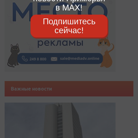
в MAX!
Подпишитесь
сейчас!
Важные новости