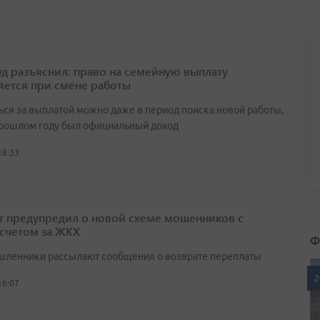
д разъяснил: право на семейную выплату
яется при смене работы
ься за выплатой можно даже в период поиска новой работы,
прошлом году был официальный доход
18:33
т предупредил о новой схеме мошенников с
счетом за ЖКХ
Ф
ленники рассылают сообщения о возврате переплаты
2
16:07