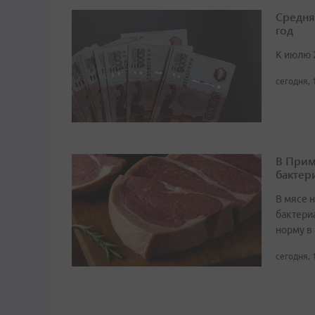
Средня
год
К июлю 
сегодня, 
В Прим
бактер
В мясе 
бактери
норму в 
сегодня, 