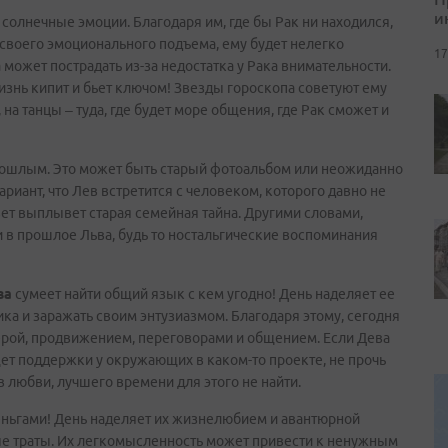
и
 солнечные эмоции. Благодаря им, где бы Рак ни находился,
 своего эмоционального подъема, ему будет нелегко
17
может пострадать из-за недостатка у Рака внимательности.
жизнь кипит и бьет ключом! Звезды гороскопа советуют ему
 на танцы – туда, где будет море общения, где Рак сможет и
рошлым. Это может быть старый фотоальбом или неожиданно
иант, что Лев встретится с человеком, которого давно не
свет выплывет старая семейная тайна. Другими словами,
 в прошлое Льва, будь то ностальгические воспоминания
ва
сумеет найти общий язык с кем угодно! День наделяет ее
а и заражать своим энтузиазмом. Благодаря этому, сегодня
рьерой, продвижением, переговорами и общением. Если Дева
щет поддержки у окружающих в каком-то проекте, не прочь
 любви, лучшего времени для этого не найти.
еньгами! День наделяет их жизнелюбием и авантюрной
ые траты. Их легкомысленность может привести к ненужным