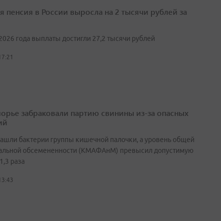
я пенсия в России выросла на 2 тысячи рублей за
2026 года выплаты достигли 27,2 тысячи рублей
17:21
орье забраковали партию свинины из-за опасных
ий
нашли бактерии группы кишечной палочки, а уровень общей
альной обсемененности (КМАФАнМ) превысил допустимую
1,3 раза
13:43