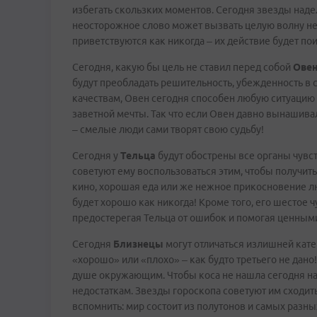
избегать скользких моментов. Сегодня звезды на
неосторожное слово может вызвать целую волну не
приветствуются как никогда – их действие будет п
Сегодня, какую бы цель не ставил перед собой
Ове
будут преобладать решительность, убежденность в с
качествам, Овен сегодня способен любую ситуацию 
заветной мечты. Так что если Овен давно вынашива
– смелые люди сами творят свою судьбу!
Сегодня у
Тельца
будут обострены все органы чувст
советуют ему воспользоваться этим, чтобы получить
кино, хорошая еда или же нежное прикосновение л
будет хорошо как никогда! Кроме того, его шестое ч
предостерегая Тельца от ошибок и помогая ценным
Сегодня
Близнецы
могут отличаться излишней катег
«хорошо» или «плохо» – как будто третьего не дано!
душе окружающим. Чтобы коса не нашла сегодня на 
недостаткам. Звезды гороскопа советуют им сходить
вспомнить: мир состоит из полутонов и самых разны