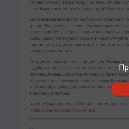
сегодня Козерог, визуализируя их, повысит шанс тог
самообман или просто нужный настрой? Если Козерог 
Сегодня
Водолею
просто необходимо узнать или по
границ! Лучше всего сегодня ему будут удаваться уч
какие-то пробелы в своих знаниях или опыте – напри
бывал. Даже готовя ужин, Водолей может отступить
покорит кого угодно своим амплуа прекрасного соб
слушать, чем говорить.
Сегодня звезды гороскопа предвещают
Рыбам
море
Пр
судьба, скорее всего, заставит Рыб вылезти из сво
Впрочем, поддавшись этому порыву, Рыбы не пожале
могут оказаться весьма познавательными. Возможн
многообещающую идею, завяжут полезные знакомст
в настоящую любовь.
Новости Владивостока в Telegram - постоянно в тече
Подписывайтесь одним нажатием!