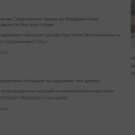
жная Спортивной гавани во Владивостоке
ажается быстрее плана
подрядчики завершают укладку брусчатки, бетонирование на
 по направлению к ТЭЦ-1
15:22
«
в
н
виденная ситуация на парковке: что делать
е непредвиденных ситуаций на муниципальных парковках
ей просят обращаться в кол-центр
14:25