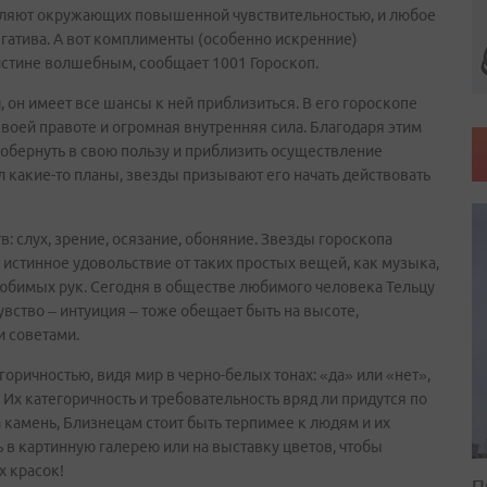
деляют окружающих повышенной чувствительностью, и любое
гатива. А вот комплименты (особенно искренние)
оистине волшебным, сообщает 1001 Гороскоп.
н
, он имеет все шансы к ней приблизиться. В его гороскопе
воей правоте и огромная внутренняя сила. Благодаря этим
обернуть в свою пользу и приблизить осуществление
л какие-то планы, звезды призывают его начать действовать
в: слух, зрение, осязание, обоняние. Звезды гороскопа
 истинное удовольствие от таких простых вещей, как музыка,
юбимых рук. Сегодня в обществе любимого человека Тельцу
увство – интуиция – тоже обещает быть на высоте,
и советами.
оричностью, видя мир в черно-белых тонах: «да» или «нет»,
 Их категоричность и требовательность вряд ли придутся по
камень, Близнецам стоит быть терпимее к людям и их
 в картинную галерею или на выставку цветов, чтобы
х красок!
П