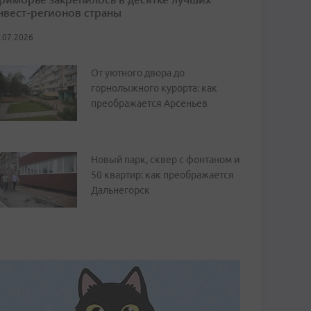
нвест-регионов страны
.07.2026
От уютного двора до
горнолыжного курорта: как
преображается Арсеньев
Новый парк, сквер с фонтаном и
50 квартир: как преображается
Дальнегорск