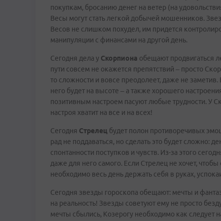
покупкам, бросанию денег на ветер (на удовольств
Весы могут стать легкой добычей мошенников. Зве
Весов не слишком похудел, им придется контролиро
манипуляции с финансами на другой день.
Сегодня дела у
Скорпиона
обещают продвигаться лег
пути совсем не окажется препятствий – просто Ско
то сложности и вовсе преодолеет, даже не заметив. 
него будет на высоте – а также хорошего настроения
позитивным настроем пасуют любые трудности. У Ск
настроя хватит на все и на всех!
Сегодня
Стрелец
будет полон противоречивых эмоци
рад не поддаваться, но сделать это будет сложно: д
спонтанности поступков и чувств. Из-за этого сег
даже для него самого. Если Стрелец не хочет, чтоб
необходимо весь день держать себя в руках, успока
Сегодня звезды гороскопа обещают: мечты и фанта
на реальность! Звезды советуют ему не просто бездум
мечты сбылись, Козерогу необходимо как следует н