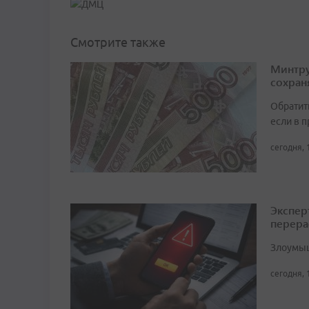
Смотрите также
Минтру
сохран
Обратит
если в 
сегодня, 
Экспер
перера
Злоумыш
сегодня, 