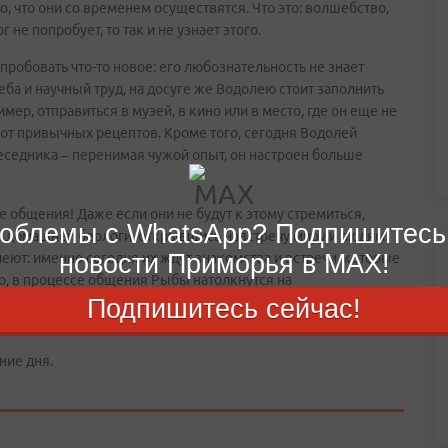
о, что они со временем осуществятся. Что это: волшебство,
не попробует, то так и не узнает этого.
пробовать что-то новое: его любознательность не знает
еба и научный труд, на досуге же Водолею стоит заполнить
мер, отправиться в музей, в кино или в место, где он еще не
 от привычных рецептов. Кроме того, сегодня Водолей
еседника – перенимая чужой опыт, он настроен больше
 общения! Даже если они не будут к этому стремиться,
облемы с WhatsApp? Подпишитесь
ей домашней берлоги, открывшись навстречу миру и людям.
новости Приморья в MAX!
ют: именно сегодня их ждут знакомства и встречи, которые
о, в процессе общения Рыбы натолкнутся на
ва, а может, сегодняшняя романтическая встреча выльется
Подпишитесь сейчас!
ние дня.