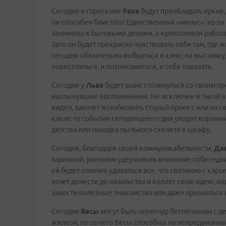
Сегодня в гороскопе
Рака
будут преобладать яркие,
он способен блистать! Единственный «минус»: из-за
заниматься бытовыми делами, а кропотливая работа 
Зато он будет прекрасно чувствовать себя там, где 
сегодня обязательно выбраться в кино, на выставку,
повеселиться, и познакомиться, и себя показать.
Сегодня у
Льва
будет шанс столкнуться со своим п
нахлынувшие воспоминания. Не исключен и такой вар
видел, захочет возобновить старый проект, или на 
какие-то события сегодняшнего дня уходят корнями
детства или находка пыльного скелета в шкафу.
Сегодня, благодаря своей коммуникабельности,
Де
харизмой, умением удерживать внимание собеседник
ей будет отлично удаваться все, что связанно с ка
хочет донести до начальства и коллег свою идею, и
завести полезные знакомства или даже признаться в
Сегодня
Весы
могут быть чересчур беспечными с д
жилкой, из-за чего Весы способны на непродуманн