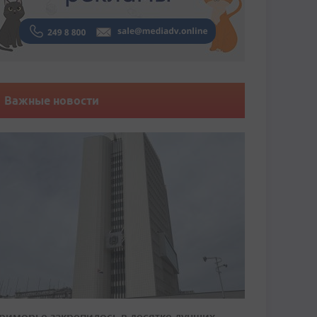
Важные новости
риморье закрепилось в десятке лучших