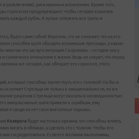
ия и развлечения), рискованным вложениям. Кроме того,
зды гороскопа предупреждают: чтобы сегодня кошелек
вать каждый рубль. А лучше отложить все траты и
ко, будто сами собой! Впрочем, это не означает, что на его
рпион способен шутя обходить возникшие преграды, а какие-
Во многом это заслуга интуиции Скорпиона – сегодня она у
 и солнечного отношения к жизни. Ведь не секрет, что перед
орпиона же сегодня, как обещает его гороскоп, этого
й, которые способны захлестнуть его с головой! Он бы и
ень склоняет Стрельца не только к эмоциональности, но и к
одняшние решения Стрельца могут оказаться неожиданностью
ы его импульсивные шаги привели к ошибкам, ему
ивая и сводя на нет свои внезапные порывы.
зии
Козерога
будут настолько яркими, что способны влиять
но витать в облаках, а сделать это с толком. Чтобы его
а них сосредоточиться. Если его желания выполнимы,