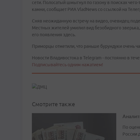
сети. Полосатый шмыгнул по газону в поисках чего-т
камни, сообщает РИА VladNews со ссылкой на Телег
Сняв неожиданную встречу на видео, очевидец подел
Местных жителей умилил вид безобидного зверька, 
его появления здесь.
Приморцы отметили, что раньше бурундуки очень ча
Новости Владивостока в Telegram - постоянно в тече
Подписывайтесь одним нажатием!
Смотрите также
Аналит
По оцен
России д