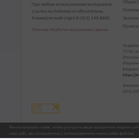
Общест
При любом использовании материалов
Полити
ссылка на vladnews.ru обязательна.
Коммерческий отдел 8 (423) 249-8800
Эконом
Происш
Политика обработки персональных данных
На данно
72742, в
(Роскомн
Уборевич
Владивост
https://m
Электрон
(423) 249
Мы используем cookie, чтобы улучшить ваше восприятие нашего сайт
наш сайт, вы соглашаетесь с использованием нами
cookie-файлов
.