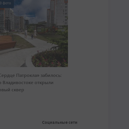
0 фото
Сердце Патрокла» забилось:
о Владивостоке открыли
овый сквер
Социальные сети