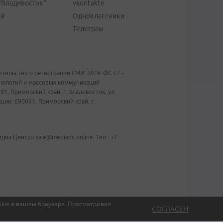
"Владивосток"
vkontakte
ей
Одноклассники
Телеграм
тельство о регистрации СМИ ЭЛ № ФС 77 -
хнологий и массовых коммуникаций
1, Приморский край, г. Владивосток, ул.
ии: 690091, Приморский край, г.
иа Центр» sale@mediadv.online. Тел.: +7
kie в вашем браузере.
Просматривая
СОГЛАСЕН