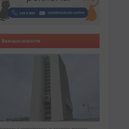
Важные новости
риморье закрепилось в десятке лучших