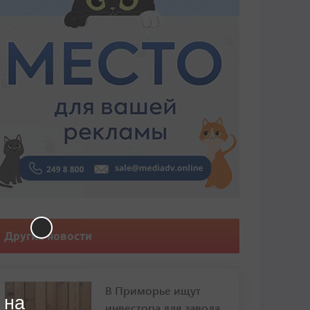
Другие новости
В Приморье ищут
 на
инвестора для завода