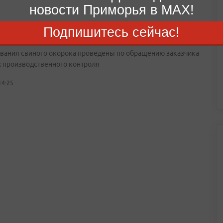
новости Приморья в MAX!
я находка: в приморской свинине обнаружили
Подпишитесь сейчас!
неллу
вания свиного окорока проведены по обращению заказчика
х производственного контроля
14:25