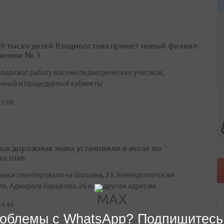
10 тысяч детей Владивостока примет новый филиал
иники № 3
родолжат работу восемь педиатрических участков,
чный и процедурный кабинеты
15:08
вых дорожных знака установили в июле во
остоке
наки смонтировали на Шошина, 23, Университетским
те, Адмирала Горшкова, 26 и по другим адресам
14:44
облемы с WhatsApp? Подпишитесь