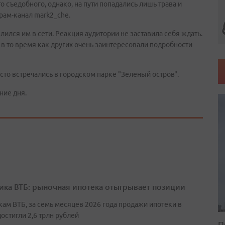
о съедобного, однако, на пути попадались лишь трава и
рам-канал mark2_che.
ился им в сети. Реакция аудитории не заставила себя ждать.
в то время как других очень заинтересовали подробности
сто встречались в городском парке "Зеленый остров".
ние дня.
ика ВТБ: рыночная ипотека отыгрывает позиции
кам ВТБ, за семь месяцев 2026 года продажи ипотеки в
остигли 2,6 трлн рублей
П