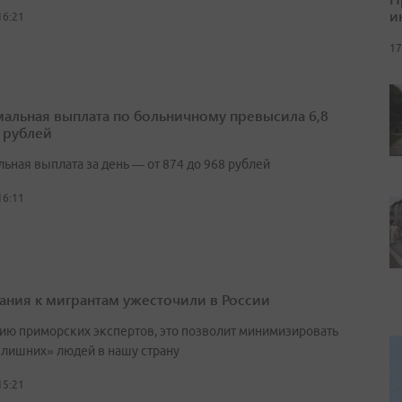
и
16:21
17
альная выплата по больничному превысила 6,8
 рублей
ьная выплата за день — от 874 до 968 рублей
16:11
ания к мигрантам ужесточили в России
ию приморских экспертов, это позволит минимизировать
«лишних» людей в нашу страну
15:21