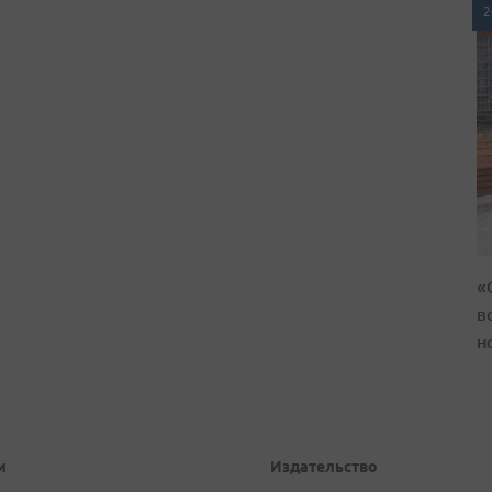
2
«
в
н
и
Издательство