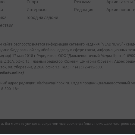
во
Спорт
Реклама
Архив газеты 
ка
Интервью
Редакция
Архив новост
ика
Город на ладони
ествия
м сайте распространяется информация сетевого издания "VLADNEWS" - свиде
ыдано Федеральной службой по надзору в сфере связи, информационных те
адзор) 17 мая 2018 г. Учредитель ООО "Дальневосточный Медиа Центр". 69009
а, д.20А, офис 13. Главный редактор Юркевич Дмитрий Юрьевич. Адрес редакц
ок, ул. Уборевича, д.20А, офис 13. Тел.: +7 (423) 2-415-600.
ediadv.online/
ный адрес редакции: vladnews@inbox.ru. Отдел продаж «Дальневосточный Мед
-8-800. 18+
а. Вы можете увидеть, сохраненные cookie-файлы с помощью настроек coo