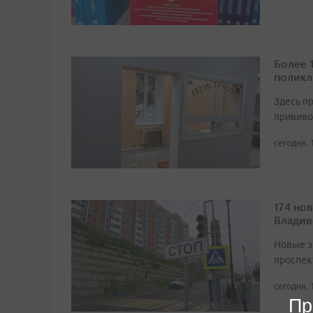
Более 
поликл
Здесь п
прививо
сегодня, 
174 но
Владив
Новые з
проспек
сегодня, 
Пр