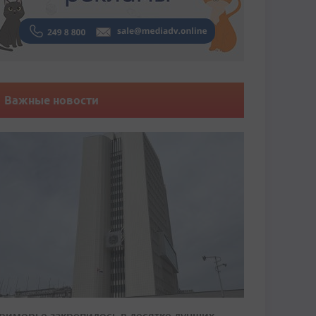
Важные новости
риморье закрепилось в десятке лучших