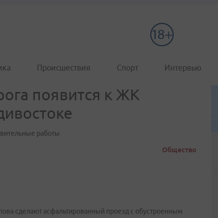
ика
Происшествия
Спорт
Интервью
ога появится к ЖК
дивостоке
товительные работы
Общество
пова сделают асфальтированный проезд с обустроенным