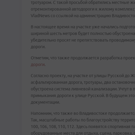
тротуаром. С такой просьбой обратились местные 
отремонтированной автодороги к жилому комплексу
VladNews со ссылкой на администрацию Владивосто
В настоящее время на участке уже начались подго
шириной шесть метров будет полностью обустроена
убедительно просят не препятствовать проводимому
дороги.
Отметим, что также продолжается разработка прое
дороги
.
Согласно проекту, на участке от улицы Русской до
асфальтированная дорога, тротуары, два остановоч
обустроена система ливневой канализации. Учтут в
примыкания дороги к улице Русской. В будущем это
документации.
Напомним, что также во Владивостоке продолжаетс
Так, масштабные работы по благоустройству территор
100, 106, 108, 110, 112. Здесь появятся спортивная
оборудованные места для отдыха, сцена, парковка,