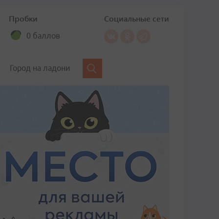
Пробки
Социальные сети
0 баллов
Город на ладони