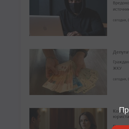
Вредоно
источни
сегодня, 
Депута
Граждан
ЖКУ
сегодня, 
Пр
Когда 
юрист
По совм