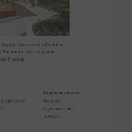
Сердце Патрокла» забилось:
о Владивостоке открыли
овый сквер
Социальные сети
"Владивосток"
vkontakte
ей
Одноклассники
Телеграм