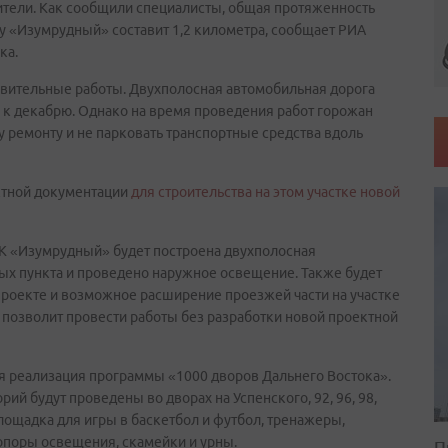
жители. Как сообщили специалисты, общая протяженность
 «Изумрудный» составит 1,2 километра, сообщает РИА
ка.
товительные работы. Двухполосная автомобильная дорога
 к декабрю. Однако на время проведения работ горожан
 ремонту и не парковать транспортные средства вдоль
ктной документации
для строительства на этом участке новой
 ЖК «Изумрудный» будет построена двухполосная
ных пункта и проведено наружное освещение. Также будет
 проекте и возможное расширение проезжей части на участке
 позволит провести работы без разработки новой проектной
я реализация программы «1000 дворов Дальнего Востока».
ий будут проведены во дворах на Успенского, 92, 96, 98,
 площадка для игры в баскетбол и футбол, тренажеры,
 опоры освещения, скамейки и урны.
П