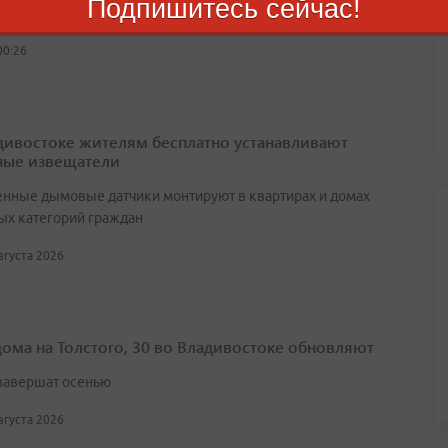
Подпишитесь сейчас!
теля, так и у другого работодателя
00:26
дивостоке жителям бесплатно устанавливают
ые извещатели
нные дымовые датчики монтируют в квартирах и домах
ых категорий граждан
августа 2026
дома на Толстого, 30 во Владивостоке обновляют
завершат осенью
августа 2026