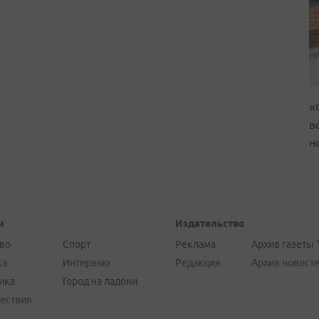
«
в
н
и
Издательство
во
Спорт
Реклама
Архив газеты 
ка
Интервью
Редакция
Архив новост
ика
Город на ладони
ествия