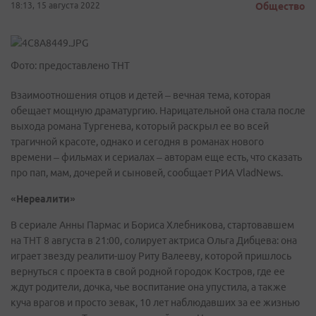
18:13, 15 августа 2022
Общество
Фото: предоставлено ТНТ
Взаимоотношения отцов и детей – вечная тема, которая
обещает мощную драматургию. Нарицательной она стала после
выхода романа Тургенева, который раскрыл ее во всей
трагичной красоте, однако и сегодня в романах нового
времени – фильмах и сериалах – авторам еще есть, что сказать
про пап, мам, дочерей и сыновей, сообщает РИА VladNews.
«Нереалити»
В сериале Анны Пармас и Бориса Хлебникова, стартовавшем
на ТНТ 8 августа в 21:00, солирует актриса Ольга Дибцева: она
играет звезду реалити-шоу Риту Валееву, которой пришлось
вернуться с проекта в свой родной городок Костров, где ее
ждут родители, дочка, чье воспитание она упустила, а также
куча врагов и просто зевак, 10 лет наблюдавших за ее жизнью