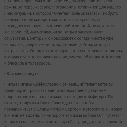
по телевизору. Тема отцов и детей для «Нереалити» очень
важна. Во-первых, сериал поговорит о нетипичной для нашего
кино ситуации, в которой 10-летняя дочь оказалась как будто
не нужна своей матери, и мать этого не скрывает, до
последнего оставаясь законченной эгоисткой, но при этом все
же героиней, чьи мотивации понятны и заслуживают
сочувствия. Во-вторых, он расскажет о соперничестве уже
взрослых дочери и матери: родительница Риты, которую
сыграла Инга Оболдина, тоже яркая и эксцентричная женщина,
которая в чем-то завидует дочери, сумевшей оставить Костров
и блеснуть в телевизоре.
«Как меня зовут»
Фильм Нигины Сайфуллаевой, открывший талант актрисы
Саши Бортич, рассказывает о полном тревог девичьем
подростковом возрасте и важности отцовской фигуры. По
сюжету, подружки Оля и Саша едут на юг, чтобы
познакомиться с Олиным отцом Сергеем, которого она ни разу
в жизни не видела. Но на пороге его дома робкая Оля пугается
и просит совсем не стеснительную Сашу представиться дочкой