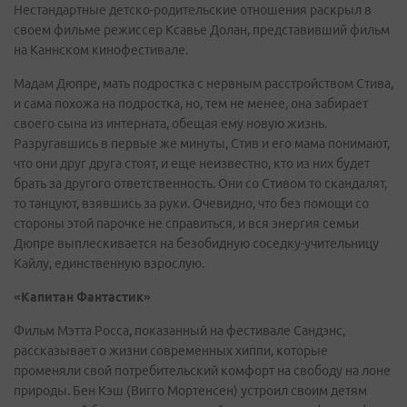
Нестандартные детско-родительские отношения раскрыл в
своем фильме режиссер Ксавье Долан, представивший фильм
на Каннском кинофестивале.
Мадам Дюпре, мать подростка с нервным расстройством Стива,
и сама похожа на подростка, но, тем не менее, она забирает
своего сына из интерната, обещая ему новую жизнь.
Разругавшись в первые же минуты, Стив и его мама понимают,
что они друг друга стоят, и еще неизвестно, кто из них будет
брать за другого ответственность. Они со Стивом то скандалят,
то танцуют, взявшись за руки. Очевидно, что без помощи со
стороны этой парочке не справиться, и вся энергия семьи
Дюпре выплескивается на безобидную соседку-учительницу
Кайлу, единственную взрослую.
«Капитан Фантастик»
Фильм Мэтта Росса, показанный на фестивале Сандэнс,
рассказывает о жизни современных хиппи, которые
променяли свой потребительский комфорт на свободу на лоне
природы. Бен Кэш (Вигго Мортенсен) устроил своим детям