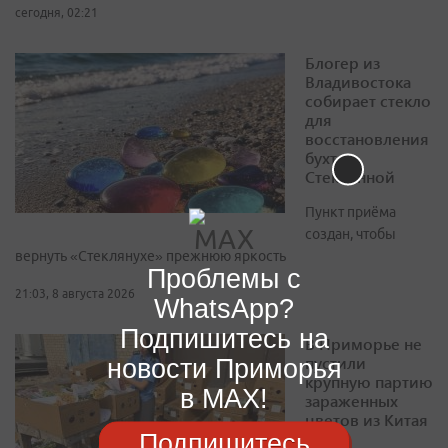
сегодня, 02:21
Блогер из
Владивостока
собирает стекло
для
восстановления
бухты
Стеклянной
Пункт приёма
создан, чтобы
вернуть «Стеклянухе» прежнюю яркость
Проблемы с
21:03, 8 августа 2026
WhatsApp?
Подпишитесь на
В Приморье не
пустили
новости Приморья
крупную партию
в MAX!
зараженных
цветов из Китая
Подпишитесь