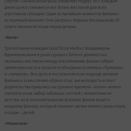
Сергея. Сначала розыгрыш забавляет подруг, но с каждым
днем шутка становится все более жестокой для всех
участников ситуации. Один из ярчайших моментов фильма –
истеричный монолог Оли (актрисы Марины Васильевой) об
ответственности отцов перед детьми.
«Батя»
Трогательная комедия Good Story Media с Владимиром
Вдовиченковым в роли сурового бати из девяностых
оказалась мостиком между поколениями: фильм собрал
приличную кассу в прокате и объединил условных «бумеров»
и «зумеров». Все дело в ностальгическом подходе авторов
фильма к осмыслению образа отца, чьи молодость и опыт
родительства пришлись на суровые времена. «Батю» можно
смотреть и как набор забавных скетчей с моментами из
детства, но в полнометражном формате фильм ведет к
мощному финалу, который поможет детям понять своих отцов,
а отцам – детей.
«Мамочка»