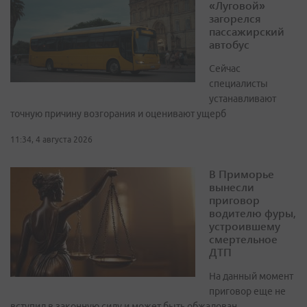
«Луговой»
загорелся
пассажирский
автобус
Сейчас
специалисты
устанавливают
точную причину возгорания и оценивают ущерб
11:34, 4 августа 2026
В Приморье
вынесли
приговор
водителю фуры,
устроившему
смертельное
ДТП
На данный момент
приговор еще не
вступил в законную силу и может быть обжалован