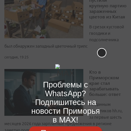
крупную партию
зараженных
цветов из Китая
В срезах кустовой
гвоздики и
подсолнечника
был обнаружен западный цветочный трипс
сегодня, 19:25
Кто в
Приморском
крае стал
Проблемы с
зарабатывать
WhatsApp?
больше: ответ
Подпишитесь на
По данным
новости Приморья
аналитиков hh.ru,
за первые шесть
в MAX!
месяцев 2026 года зарплатные предложения в регионе
заметно подросли