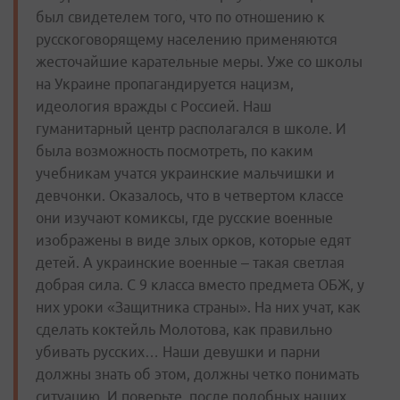
был свидетелем того, что по отношению к
русскоговорящему населению применяются
жесточайшие карательные меры. Уже со школы
на Украине пропагандируется нацизм,
идеология вражды с Россией. Наш
гуманитарный центр располагался в школе. И
была возможность посмотреть, по каким
учебникам учатся украинские мальчишки и
девчонки. Оказалось, что в четвертом классе
они изучают комиксы, где русские военные
изображены в виде злых орков, которые едят
детей. А украинские военные – такая светлая
добрая сила. С 9 класса вместо предмета ОБЖ, у
них уроки «Защитника страны». На них учат, как
сделать коктейль Молотова, как правильно
убивать русских… Наши девушки и парни
должны знать об этом, должны четко понимать
ситуацию. И поверьте, после подобных наших