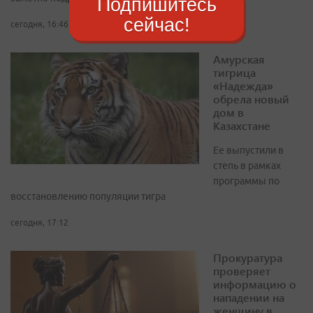
Подпишитесь
сейчас!
сегодня, 16:46
Амурская
тигрица
«Надежда»
обрела новый
дом в
Казахстане
Ее выпустили в
степь в рамках
программы по
восстановлению популяции тигра
сегодня, 17:12
Прокуратура
проверяет
информацию о
нападении на
женщину в