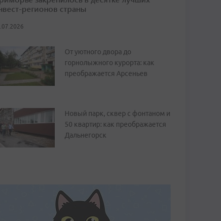
нвест-регионов страны
.07.2026
От уютного двора до
горнолыжного курорта: как
преображается Арсеньев
Новый парк, сквер с фонтаном и
50 квартир: как преображается
Дальнегорск