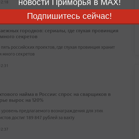
новости Приморья в MAX!
12:18
Подпишитесь сейчас!
таежных городков: сериалы, где глухая провинция
 много секретов
пять российских проектов, где глухая провинция хранит
 много секретов
12:31
ахтового найма в России: спрос на сварщиков в
ье вырос на 120%
 уровень предлагаемого вознаграждения для этих
стов достиг 189 847 рублей за вахту
12:37