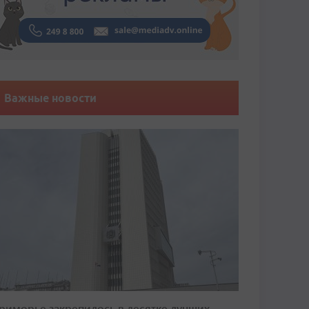
Важные новости
риморье закрепилось в десятке лучших