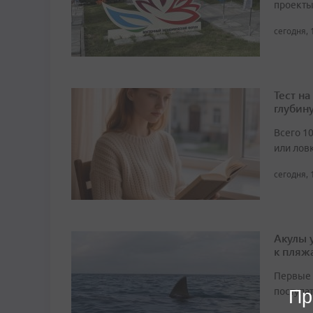
проекты
сегодня, 
Тест н
глубин
Всего 1
или лов
сегодня, 
Акулы 
к пляж
Первые 
поступа
Пр