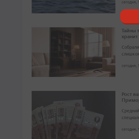
сегодня, 
Тайны 
хранит
Собрали 
слишком
сегодня, 
Рост в
Примор
Средний
специали
сегодня, 