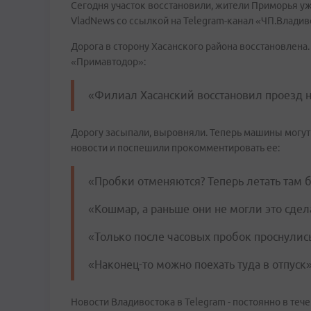
Сегодня участок восстановили, жители Приморья у
VladNews
со ссылкой на
Telegram
-канал «ЧП.Владив
Дорога в сторону Хасанского района восстановлена
«Примавтодор»:
«Филиал Хасанский восстановил проезд на
Дорогу засыпали, выровняли. Теперь машины могут
новости и поспешили прокомментировать ее:
«Пробки отменяются? Теперь летать там б
«Кошмар, а раньше они не могли это сдела
«Только после часовых пробок проснулись.
«Наконец-то можно поехать туда в отпуск»
Новости Владивостока в Telegram - постоянно в тече