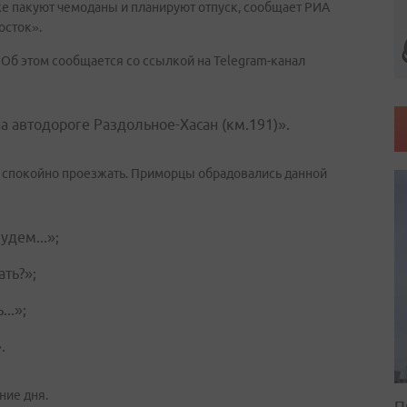
же пакуют чемоданы и планируют отпуск, сообщает РИА
осток».
. Об этом сообщается со ссылкой на
Telegram
-канал
 автодороге Раздольное-Хасан (км.191)».
 спокойно проезжать. Приморцы обрадовались данной
удем...»;
ть?»;
..»;
.
ние дня.
П