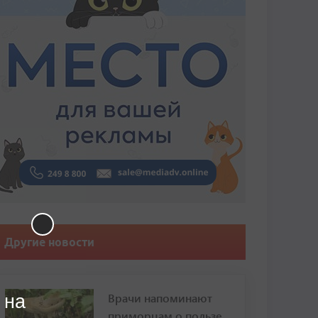
Другие новости
Врачи напоминают
 на
приморцам о пользе