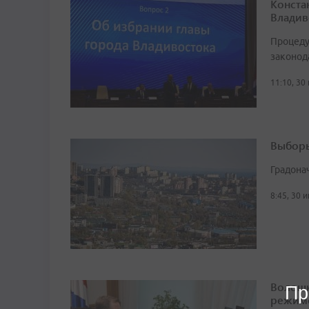
Конста
Владив
Процеду
законод
11:10, 30
Выборы
Градона
8:45, 30 
Волошк
Пр
режим