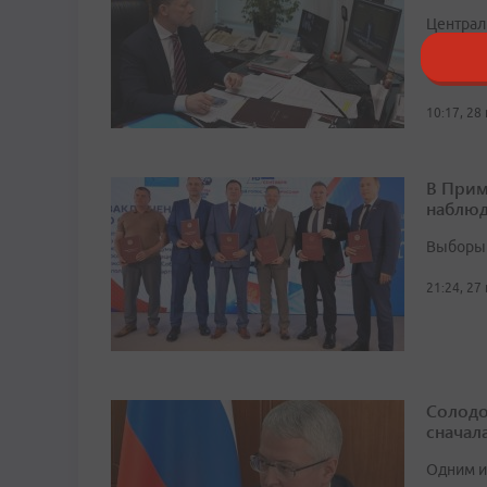
Централ
Госдумы
которые
10:17, 28
В Прим
наблюд
Выборы 
21:24, 27
Солодо
сначал
Одним и