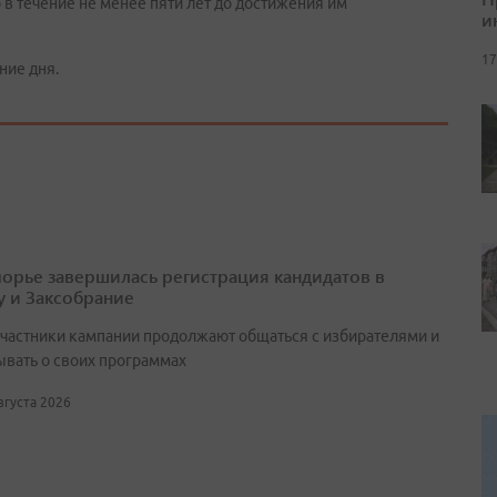
 течение не менее пяти лет до достижения им
и
17
ние дня.
орье завершилась регистрация кандидатов в
у и Заксобрание
участники кампании продолжают общаться с избирателями и
ывать о своих программах
августа 2026