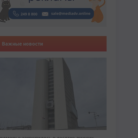
Важные новости
риморье закрепилось в десятке лучших