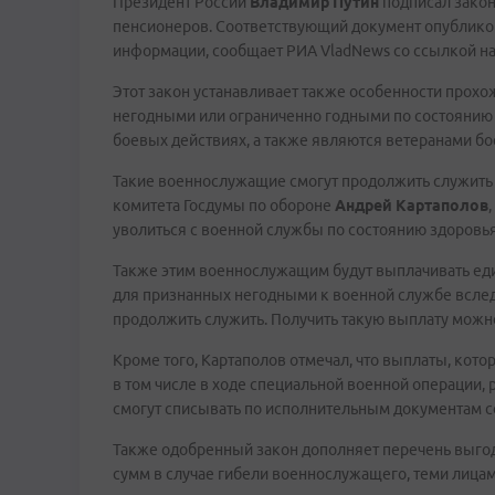
Президент России
Владимир Путин
подписал закон
пенсионеров. Соответствующий документ опублико
информации, сообщает РИА VladNews со ссылкой на
Этот закон устанавливает также особенности про
негодными или ограниченно годными по состоянию з
боевых действиях, а также являются ветеранами бо
Такие военнослужащие смогут продолжить служить 
комитета Госдумы по обороне
Андрей Картаполов
уволиться с военной службы по состоянию здоровья
Также этим военнослужащим будут выплачивать ед
для признанных негодными к военной службе всле
продолжить служить. Получить такую выплату можно
Кроме того, Картаполов отмечал, что выплаты, кот
в том числе в ходе специальной военной операции, 
смогут списывать по исполнительным документам 
Также одобренный закон дополняет перечень выго
сумм в случае гибели военнослужащего, теми лица