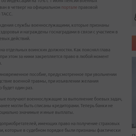
 об индексации на 10% с 1 июня пенсий военных
ван в четверг на официальном
портале
правовой
 ТАСС.
хождения службы военнослужащими, которые признаны
доровья и награждены госнаградами в связи с участием в
евых действий.
на отдельных воинских должностях. Как пояснял глава
, при этом за ними закрепляется право в любой момент
.
иновременное пособие, предусмотренное при увольнении
дствие военной травмы, при изъявлении желания
 будет один раз.
орые получают военнослужащие за выполнение боевых задач,
ранее могли быть списаны кредиторами. Теперь банки не
социально значимые и иные выплаты.
доприобретателей, имеющих право на получение страховых
ми, которые в судебном порядке были признаны фактически
П