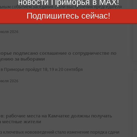
новости Приморья в MAX!
ьным событием заседания стали выступления председателя
 Вячеслава Володина и лидеров всех пяти думских фракций,
Подпишитесь сейчас!
 представили отчеты о проделанной работе
 июля 2026
орье подписано соглашение о сотрудничестве по
ению за выборами
в Приморье пройдут 18, 19 и 20 сентября
 июля 2026
в: рабочие места на Камчатке должны получать
а местные жители
з ключевых нововведений стало изменение порядка сдачи