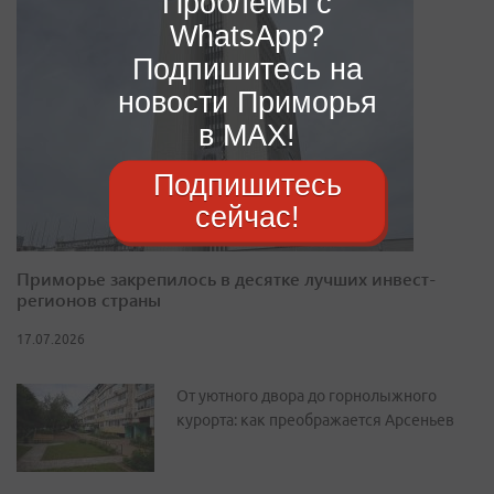
Проблемы с
WhatsApp?
Подпишитесь на
новости Приморья
в MAX!
Подпишитесь
сейчас!
Приморье закрепилось в десятке лучших инвест-
регионов страны
17.07.2026
От уютного двора до горнолыжного
курорта: как преображается Арсеньев