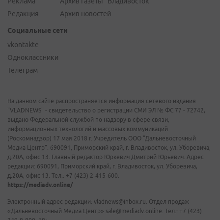
Реклама
Архив газеты "Владивосток"
Редакция
Архив новостей
Социальные сети
vkontakte
Одноклассники
Телеграм
На данном сайте распространяется информация сетевого издания
"VLADNEWS" - свидетельство о регистрации СМИ ЭЛ № ФС 77 - 72742,
выдано Федеральной службой по надзору в сфере связи,
информационных технологий и массовых коммуникаций
(Роскомнадзор) 17 мая 2018 г. Учредитель ООО "Дальневосточный
Медиа Центр". 690091, Приморский край, г. Владивосток, ул. Уборевича,
д.20А, офис 13. Главный редактор Юркевич Дмитрий Юрьевич. Адрес
редакции: 690091, Приморский край, г. Владивосток, ул. Уборевича,
д.20А, офис 13. Тел.: +7 (423) 2-415-600.
https://mediadv.online/
Электронный адрес редакции: vladnews@inbox.ru. Отдел продаж
«Дальневосточный Медиа Центр» sale@mediadv.online. Тел.: +7 (423)