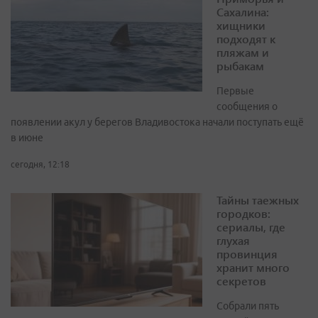
Сахалина:
хищники
подходят к
пляжам и
рыбакам
Первые
сообщения о
появлении акул у берегов Владивостока начали поступать ещё
в июне
сегодня, 12:18
Тайны таежных
городков:
сериалы, где
глухая
провинция
хранит много
секретов
Собрали пять