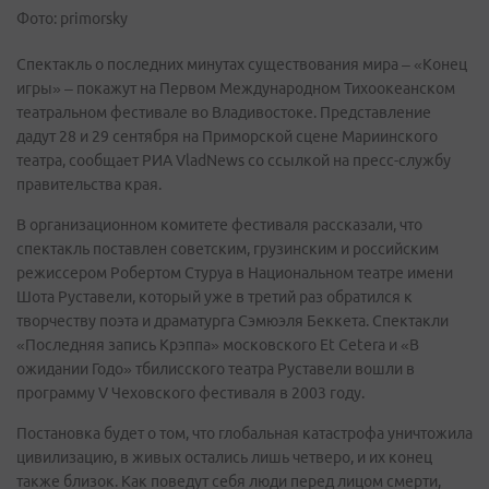
Фото: primorsky
Спектакль о последних минутах существования мира – «Конец
игры» – покажут на Первом Международном Тихоокеанском
театральном фестивале во Владивостоке. Представление
дадут 28 и 29 сентября на Приморской сцене Мариинского
театра, сообщает РИА VladNews со ссылкой на пресс-службу
правительства края.
В организационном комитете фестиваля рассказали, что
спектакль поставлен советским, грузинским и российским
режиссером Робертом Стуруа в Национальном театре имени
Шота Руставели, который уже в третий раз обратился к
творчеству поэта и драматурга Сэмюэля Беккета. Спектакли
«Последняя запись Крэппа» московского Et Cetera и «В
ожидании Годо» тбилисского театра Руставели вошли в
программу V Чеховского фестиваля в 2003 году.
Постановка будет о том, что глобальная катастрофа уничтожила
цивилизацию, в живых остались лишь четверо, и их конец
также близок. Как поведут себя люди перед лицом смерти,