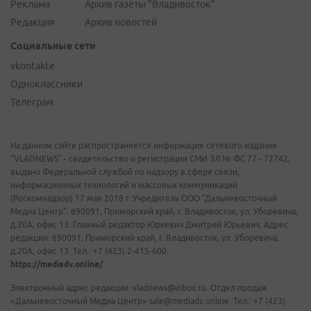
Реклама
Архив газеты "Владивосток"
Редакция
Архив новостей
Социальные сети
vkontakte
Одноклассники
Телеграм
На данном сайте распространяется информация сетевого издания
"VLADNEWS" - свидетельство о регистрации СМИ ЭЛ № ФС 77 - 72742,
выдано Федеральной службой по надзору в сфере связи,
информационных технологий и массовых коммуникаций
(Роскомнадзор) 17 мая 2018 г. Учредитель ООО "Дальневосточный
Медиа Центр". 690091, Приморский край, г. Владивосток, ул. Уборевича,
д.20А, офис 13. Главный редактор Юркевич Дмитрий Юрьевич. Адрес
редакции: 690091, Приморский край, г. Владивосток, ул. Уборевича,
д.20А, офис 13. Тел.: +7 (423) 2-415-600.
https://mediadv.online/
Электронный адрес редакции: vladnews@inbox.ru. Отдел продаж
«Дальневосточный Медиа Центр» sale@mediadv.online. Тел.: +7 (423)