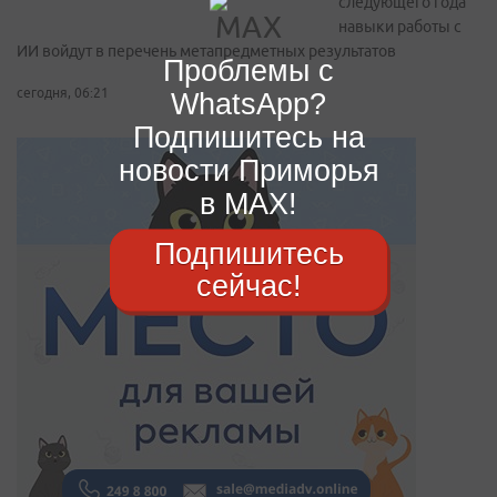
следующего года
навыки работы с
ИИ войдут в перечень метапредметных результатов
Проблемы с
сегодня, 06:21
WhatsApp?
Подпишитесь на
новости Приморья
в MAX!
Подпишитесь
сейчас!