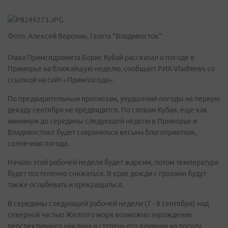
Фото: Алексей Воронин, Газета "Владивосток"
Глава Примгидромета Борис Кубай рассказал о погоде в
Приморье на ближайшую неделю, сообщает РИА VladNews со
ссылкой на сайт «Примпогода».
По предварительным прогнозам, ухудшений погоды на первую
декаду сентября не предвидится. По словам Кубая, еще как
минимум до середины следующей недели в Приморье и
Владивостоке будет сохраняться весьма благоприятная,
солнечная погода.
Начало этой рабочей недели будет жарким, потом температура
будет постепенно снижаться. В крае дожди с грозами будут
также ослабевать и прекращаться.
В середины следующей рабочей недели (7 - 8 сентября) над
северной частью Желтого моря возможно зарождение
перспективного циклона и степень его влияния на погоду