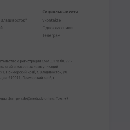
Социальные сети
"Владивосток"
vkontakte
ей
Одноклассники
Телеграм
тельство о регистрации СМИ ЭЛ № ФС 77 -
хнологий и массовых коммуникаций
1, Приморский край, г. Владивосток, ул.
ии: 690091, Приморский край, г.
иа Центр» sale@mediadv.online. Тел.: +7