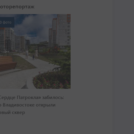
оторепортаж
0 фото
Сердце Патрокла» забилось:
о Владивостоке открыли
овый сквер