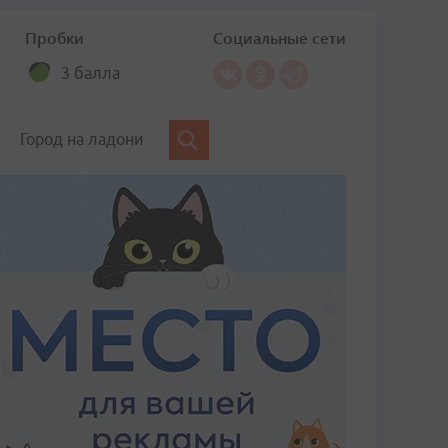
Пробки
Социальные сети
3 балла
Город на ладони