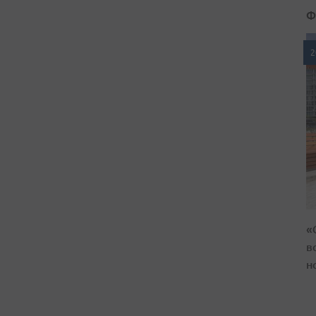
Ф
2
«
в
н