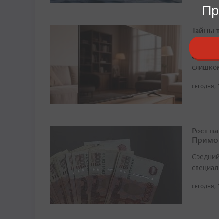
Пр
Тайны 
хранит
Собрали 
слишком
сегодня, 
Рост в
Примор
Средний
специали
сегодня, 