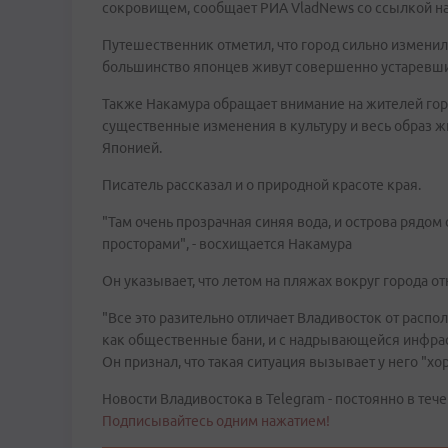
сокровищем, сообщает РИА VladNews со ссылкой на
Путешественник отметил, что город сильно изменилс
большинство японцев живут совершенно устаревши
Также Накамура обращает внимание на жителей горо
существенные изменения в культуру и весь образ ж
Японией.
Писатель рассказал и о природной красоте края.
"Там очень прозрачная синяя вода, и острова ряд
просторами", - восхищается Накамура
Он указывает, что летом на пляжах вокруг города о
"Все это разительно отличает Владивосток от рас
как общественные бани, и с надрывающейся инфраст
Он признал, что такая ситуация вызывает у него "хо
Новости Владивостока в Telegram - постоянно в тече
Подписывайтесь одним нажатием!