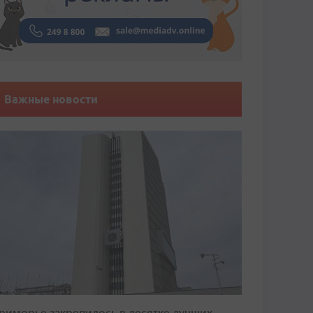
Важные новости
риморье закрепилось в десятке лучших