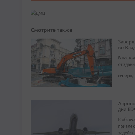
Смотрите также
Заверш
во Вла
В насто
от здан
сегодня, 
Аэропо
дни ВЭ
К обслу
привлек
задейст