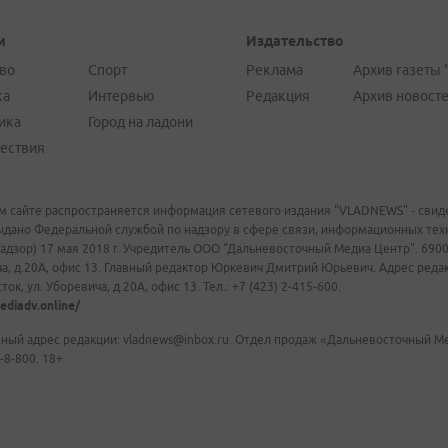
и
Издательство
во
Спорт
Реклама
Архив газеты 
ка
Интервью
Редакция
Архив новост
ика
Город на ладони
ествия
м сайте распространяется информация сетевого издания "VLADNEWS" - свиде
ыдано Федеральной службой по надзору в сфере связи, информационных те
адзор) 17 мая 2018 г. Учредитель ООО "Дальневосточный Медиа Центр". 69009
а, д.20А, офис 13. Главный редактор Юркевич Дмитрий Юрьевич. Адрес редакц
ок, ул. Уборевича, д.20А, офис 13. Тел.: +7 (423) 2-415-600.
ediadv.online/
ный адрес редакции: vladnews@inbox.ru. Отдел продаж «Дальневосточный Мед
-8-800. 18+