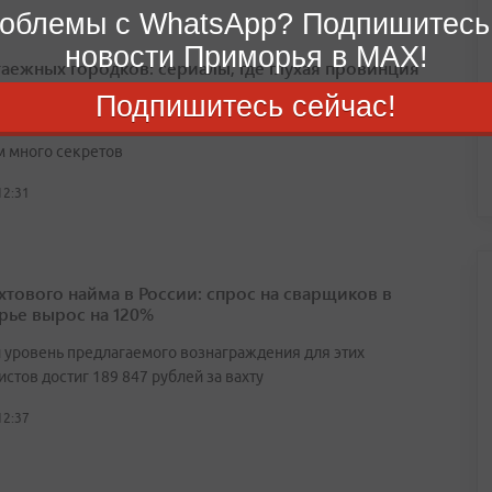
облемы с WhatsApp? Подпишитесь
новости Приморья в MAX!
таежных городков: сериалы, где глухая провинция
 много секретов
Подпишитесь сейчас!
пять российских проектов, где глухая провинция хранит
 много секретов
12:31
ахтового найма в России: спрос на сварщиков в
ье вырос на 120%
 уровень предлагаемого вознаграждения для этих
стов достиг 189 847 рублей за вахту
12:37