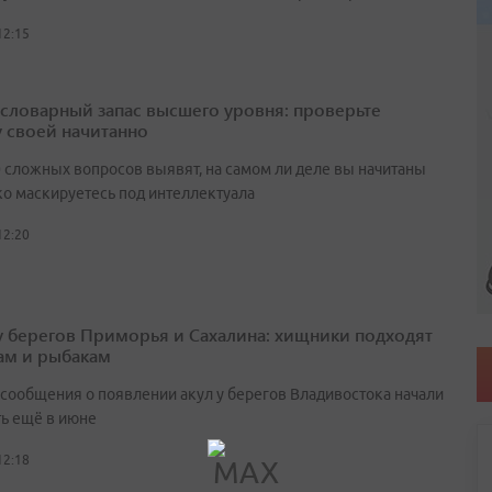
12:15
а словарный запас высшего уровня: проверьте
у своей начитанно
0 сложных вопросов выявят, на самом ли деле вы начитаны
ко маскируетесь под интеллектуала
12:20
у берегов Приморья и Сахалина: хищники подходят
ам и рыбакам
сообщения о появлении акул у берегов Владивостока начали
ть ещё в июне
12:18