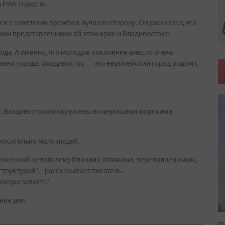
 РИА Новости.
я с советских времён в лучшею сторону. Он рассказал, что
ми представлениями об этом крае и Владивостоке.
да. А именно, что молодое поколение внесло очень
изни города. Владивосток — это европейский город рядом с
ом с Владивостоком окружены волнующими морскими
тносительно мало людей.
положенной неподалеку Японии с пляжами, переполненными,
руктурой", - рассказывает писатель.
рошую зависть".
ние дня.
П