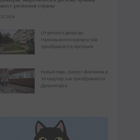
нвест-регионов страны
.07.2026
От уютного двора до
горнолыжного курорта: как
преображается Арсеньев
Новый парк, сквер с фонтаном и
50 квартир: как преображается
Дальнегорск