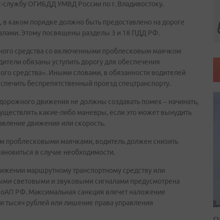
с-службу ОГИБДД УМВД России по г. Владивостоку.
 в каком порядке должно быть предоставлено на дороге
алами. Этому посвящены разделы 3 и 18 ПДД РФ.
ртного средства со включенными проблесковым маячком
дители обязаны уступить дорогу для обеспечения
ого средства». Иными словами, в обязанности водителей
обеспечить беспрепятственный проезд спецтранспорту.
и дорожного движения не должны создавать помех – начинать,
существлять какие-либо маневры, если это может вынудить
авление движения или скорость.
м проблесковыми маячками, водитель должен снизить
ановиться в случае необходимости.
вижении маршрутному транспортному средству или
ыми световыми и звуковыми сигналами предусмотрена
 КоАП РФ. Максимальная санкция влечет наложение
ти тысяч рублей или лишение права управления
П