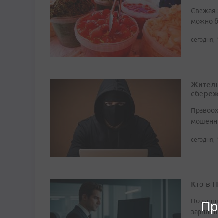
Свежая 
можно б
сегодня, 
Житель
сбере
Правоох
мошенни
сегодня, 
Кто в 
По данн
Пр
зарплат