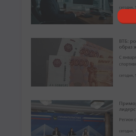
сегодня, 
ВТБ: р
образ 
С январ
спортив
сегодня, 
Примор
лидерс
Регион 
сегодня, 