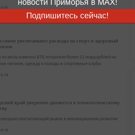
новости Приморья в MAX!
16:46
Подпишитесь сейчас!
оссияне увеличивают расходы на спорт и здоровый
жизни
я по июль клиенты ВТБ потратили более 52 млрд рублей на
ное питание, одежду и походы в спортивные клубы
16:14
ский край уверенно движется к технологическому
тву
совершил впечатляющий рывок в инновационном развитии
16:18