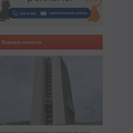
Важные новости
риморье закрепилось в десятке лучших