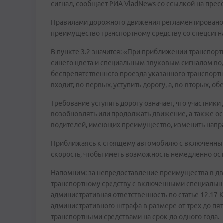
сигнал, сообщает РИА VladNews со ссылкой на прес
Правилами дорожного движения регламентировано,
преимущество транспортному средству со спецсигн
В пункте 3.2 значится: «При приближении транспо
синего цвета и специальным звуковым сигналом во
беспрепятственного проезда указанного транспортн
входит, во-первых, уступить дорогу, а, во-вторых, 
Требование уступить дорогу означает, что участник
возобновлять или продолжать движение, а также о
водителей, имеющих преимущество, изменить напр
Приближаясь к стоящему автомобилю с включенны
скорость, чтобы иметь возможность немедленно ост
Напомним: за непредоставление преимущества в д
транспортному средству с включенными специальн
административная ответственность по статье 12.17
административного штрафа в размере от трех до пя
транспортными средствами на срок до одного года.