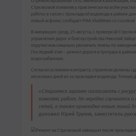
Отремонтированная сеть ливневой канализации, бл
Стрелковой появились практически на всём участ
работы в связи с прокладкой водовода в районе до
новый асфальт, сообщает РИА VladNews со ссылкой
В минувшую среду, 25 августа, с проверкой Стрелко
управления дорог и благоустройства Николай Зайце
поручил максимально увеличить темпы по наведению
Последний этап – ремонт дороги и тротуара в район
водоснабжения.
Согласно условиям контракта, строители должны сдат
несколько дней из-за прокладки водовода. Точную 
«Стараемся заранее согласовать с ресу
комплекс работ. Но нередко случаются и
сетей, а также прокладка новых линий д
доложил Юрий Трунов, заместитель руков