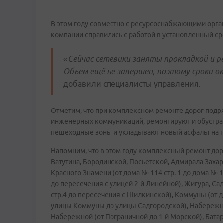
В этом году совместно с ресурсоснабжающими орг
компании справились с работой в установленный ср
«Сейчас сетевики заняты прокладкой и р
Объем ещё не завершен, поэтому сроки о
добавили специалисты управления.
Отметим, что при комплексном ремонте дорог подр
инженерных коммуникаций, ремонтируют и обустраи
пешеходные зоны и укладывают новый асфальт на п
Напомним, что в этом году комплексный ремонт дор
Ватутина, Бородинской, Посьетской, Адмирала Захаро
Красного Знамени (от дома № 114 стр. 1 до дома № 1
до пересечения с улицей 2-й Линейной), Жигура, Са
стр.4 до пересечения с Шилкинской), Коммуны (от д
улицы Коммуны до улицы Садгородской), Набережной
Набережной (от Пограничной до 1-й Морской), Батар