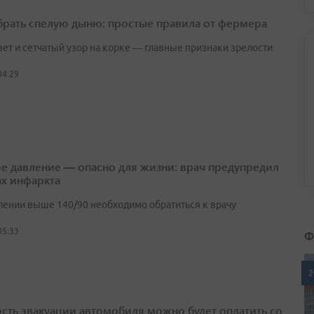
брать спелую дыню: простые правила от фермера
вет и сетчатый узор на корке — главные признаки зрелости
04:29
е давление — опасно для жизни: врач предупредил
ах инфаркта
лении выше 140/90 необходимо обратиться к врачу
05:33
Ф
2
сть эвакуации автомобиля можно будет оплатить со