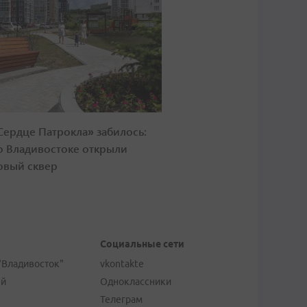
Сердце Патрокла» забилось:
о Владивостоке открыли
овый сквер
Социальные сети
"Владивосток"
vkontakte
ей
Одноклассники
Телеграм