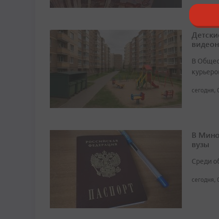
Детски
видео
В Общест
курьеро
сегодня, 
В Мино
вузы
Среди о
сегодня, 