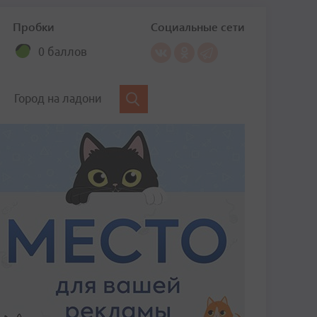
Пробки
Социальные сети
0 баллов
Город на ладони