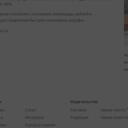
й 50%
роект позволит сэкономить миллиарды рублей и
рует водителей быстрее оплачивать штрафы
06:24
«
в
н
и
Издательство
во
Спорт
Реклама
Архив газеты 
ка
Интервью
Редакция
Архив новост
ика
Город на ладони