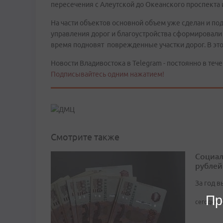
пересечения с Алеутской до Океанского проспекта и
На части объектов основной объем уже сделан и под
управления дорог и благоустройства сформировали
время подновят поврежденные участки дорог. В это
Новости Владивостока в Telegram - постоянно в тече
Подписывайтесь одним нажатием!
Смотрите также
Социал
рублей
За год 
Пр
сегодня, 