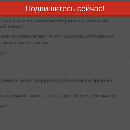
Подпишитесь сейчас!
е площадки предложили оборудовать камерами
наблюдения
венной палате считают, что это поможет защитить детей от
в на электровелосипедах
02:31
брнауки могут скорректировать правила приема в
бсуждаемых вариантов — квоты для победителей олимпиад
03:22