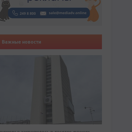
Важные новости
риморье закрепилось в десятке лучших