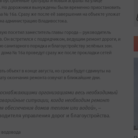
агоустроенные тротуары и новый асфальт на улице
ке. Но дорожники вынуждены были временно приостановить
ма № 16а. Сразу же после её завершения на объекте уложат
 на администрацию Владивостока.
вую посетил заместитель главы города – руководитель
в. Он встретился с подрядчиком, ведущим ремонт дороги, и
 санитарного порядка и благоустройству зелёных зон.
е дома № 16а проведут сразу же после прокладки сетей
ь объект в конце августа, но сроки будут сдвинуты на
дату окончания ремонта озвучат в ближайшие дни.
рсоснабжающими организациями весь необходимый
 аварийные ситуации, когда необходим ремонт
ля обеспечения домов теплом или водой»,
–
одителя управления дорог и благоустройства.
П