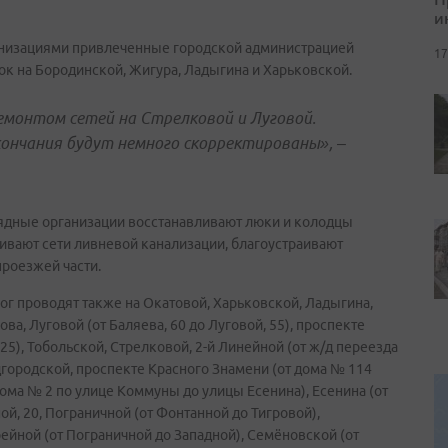
и
анизациями привлеченные городской администрацией
17
ок на Бородинской, Жигура, Ладыгина и Харьковской.
емонтом сетей на Стрелковой и Луговой.
кончания будут немного скорректированы»,
–
ядные организации восстанавливают люки и колодцы
вают сети ливневой канализации, благоустраивают
роезжей части.
ог проводят также на Окатовой, Харьковской, Ладыгина,
ва, Луговой (от Баляева, 60 до Луговой, 55), проспекте
25), Тобольской, Стрелковой, 2-й Линейной (от ж/д переезда
дгородской, проспекте Красного Знамени (от дома № 114
ома № 2 по улице Коммуны до улицы Есенина), Есенина (от
, 20, Пограничной (от Фонтанной до Тигровой),
ейной (от Пограничной до Западной), Семёновской (от