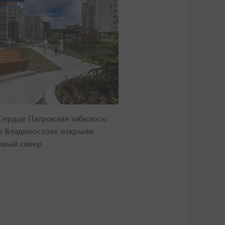
Сердце Патрокла» забилось:
о Владивостоке открыли
овый сквер