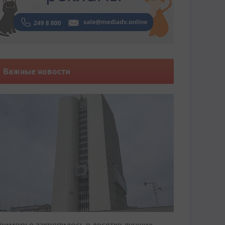
Важные новости
риморье закрепилось в десятке лучших