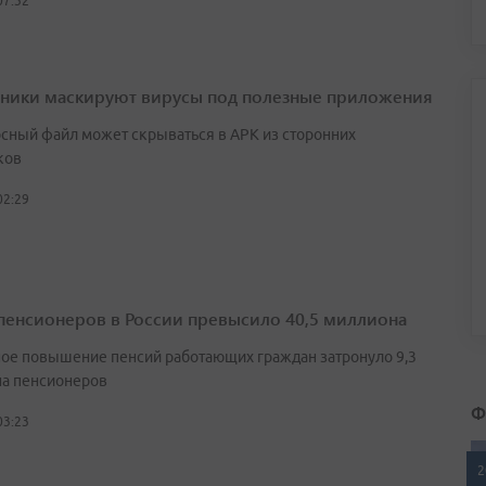
07:32
ики маскируют вирусы под полезные приложения
сный файл может скрываться в APK из сторонних
ков
02:29
пенсионеров в России превысило 40,5 миллиона
ое повышение пенсий работающих граждан затронуло 9,3
а пенсионеров
Ф
03:23
2