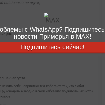
й найденный на вкус»;
облемы с WhatsApp? Подпишитесь
ние дня.
новости Приморья в MAX!
Подпишитесь сейчас!
п на 8 августа
 нажить себе неприятностей, избегайте тех, кто любит
и руководить, а заодно и сами избегайте поучительных ноток
 голосе