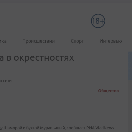
ика
Происшествия
Спорт
Интервью
а в окрестностях
в сети
Общество
ду Шаморой и бухтой Муравьиный, сообщает РИА VladNews