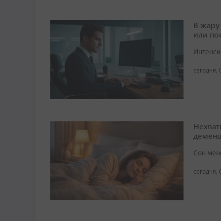
В жару
или по
Интенси
сегодня, 
Нехват
демен
Сон мен
сегодня, 