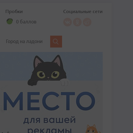
Пробки
Социальные сети
0 баллов
Город на ладони