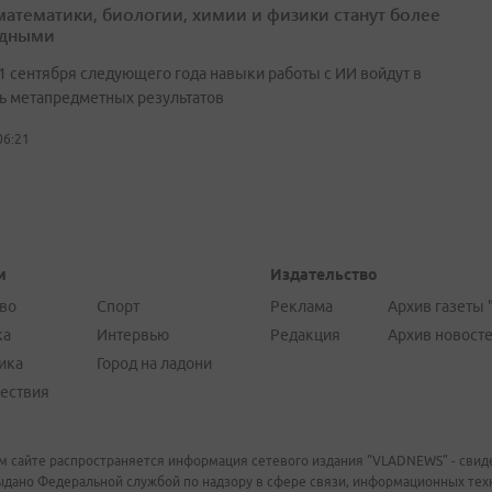
математики, биологии, химии и физики станут более
адными
 1 сентября следующего года навыки работы с ИИ войдут в
ь метапредметных результатов
06:21
и
Издательство
во
Спорт
Реклама
Архив газеты 
ка
Интервью
Редакция
Архив новост
ика
Город на ладони
ествия
м сайте распространяется информация сетевого издания "VLADNEWS" - свиде
ыдано Федеральной службой по надзору в сфере связи, информационных те