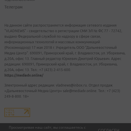
Телеграм
На данном сайте распространяется информация сетевого издания
"VLADNEWS" - свидетельство о регистрации СМИ ЭЛ № ФС 77 - 72742,
выдано Федеральной службой по надзору в сфере связи,
информационных технологий и массовых коммуникаций
(Роскомнадзор) 17 мая 2018 г. Учредитель ООО "Дальневосточный
Медиа Центр". 690091, Приморский край, г. Владивосток, ул. Уборевича,
д.20А, офис 13. Главный редактор Юркевич Дмитрий Юрьевич. Адрес
редакции: 690091, Приморский край, г. Владивосток, ул. Уборевича,
д.20А, офис 13. Тел.: +7 (423) 2-415-600.
https://mediadv.online/
Электронный адрес редакции: vladnews@inbox.ru. Отдел продаж
«Дальневосточный Медиа Центр» sale@mediadv.online. Тел.: +7 (423)
249-8-800. 18+
Просматривая наш сайт, вы соглашаетесь с
СОГЛАСЕН