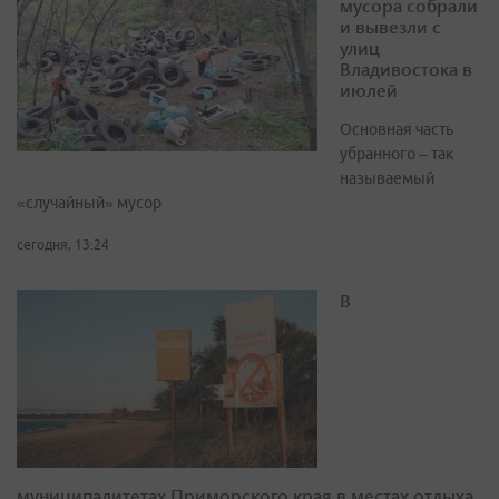
мусора собрали
и вывезли с
улиц
Владивостока в
июлей
Основная часть
убранного – так
называемый
«случайный» мусор
сегодня, 13:24
В
муниципалитетах Приморского края в местах отдыха