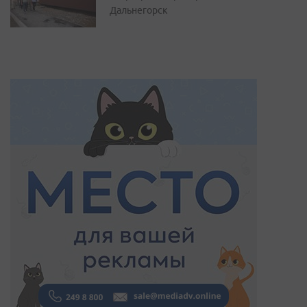
Дальнегорск