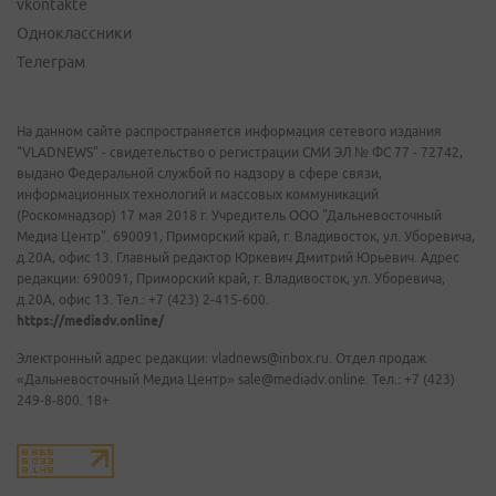
vkontakte
Одноклассники
Телеграм
На данном сайте распространяется информация сетевого издания
"VLADNEWS" - свидетельство о регистрации СМИ ЭЛ № ФС 77 - 72742,
выдано Федеральной службой по надзору в сфере связи,
информационных технологий и массовых коммуникаций
(Роскомнадзор) 17 мая 2018 г. Учредитель ООО "Дальневосточный
Медиа Центр". 690091, Приморский край, г. Владивосток, ул. Уборевича,
д.20А, офис 13. Главный редактор Юркевич Дмитрий Юрьевич. Адрес
редакции: 690091, Приморский край, г. Владивосток, ул. Уборевича,
д.20А, офис 13. Тел.: +7 (423) 2-415-600.
https://mediadv.online/
Электронный адрес редакции: vladnews@inbox.ru. Отдел продаж
«Дальневосточный Медиа Центр» sale@mediadv.online. Тел.: +7 (423)
249-8-800. 18+