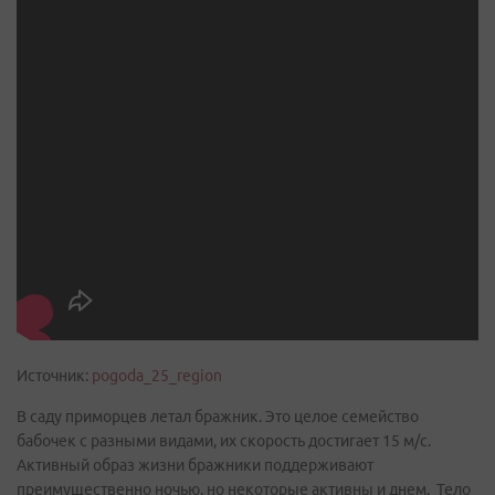
Источник:
pogoda_25_region
В саду приморцев летал бражник. Это целое семейство
бабочек с разными видами, их скорость достигает 15 м/с.
Активный образ жизни бражники поддерживают
преимущественно ночью, но некоторые активны и днем. Тело