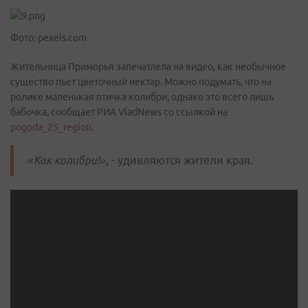
Фото: pexels.com
Жительница Приморья запечатлела на видео, как необычное
существо пьет цветочный нектар. Можно подумать, что на
ролике маленькая птичка колибри, однако это всего лишь
бабочка, сообщает РИА VladNews со ссылкой на
pogoda_25_region
.
«Как колибри!»
, - удивляются жители края.