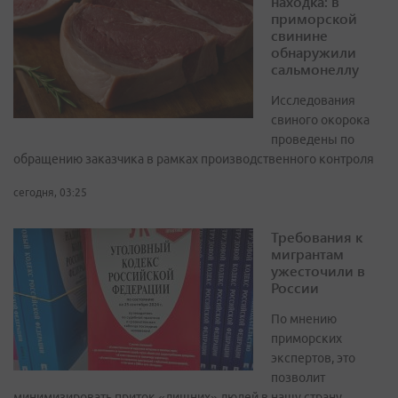
находка: в
приморской
свинине
обнаружили
сальмонеллу
Исследования
свиного окорока
проведены по
обращению заказчика в рамках производственного контроля
сегодня, 03:25
Требования к
мигрантам
ужесточили в
России
По мнению
приморских
экспертов, это
позволит
минимизировать приток «лишних» людей в нашу страну