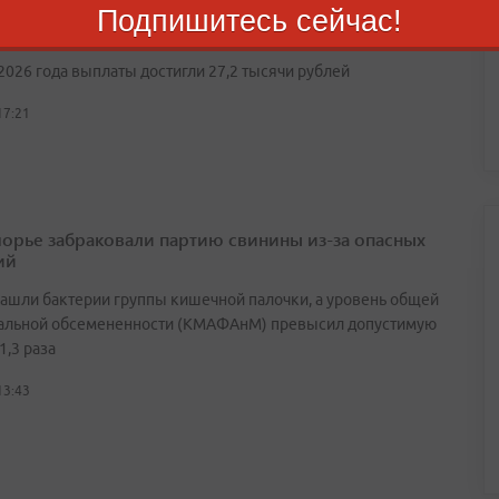
я пенсия в России выросла на 2 тысячи рублей за
Подпишитесь сейчас!
2026 года выплаты достигли 27,2 тысячи рублей
17:21
орье забраковали партию свинины из-за опасных
ий
нашли бактерии группы кишечной палочки, а уровень общей
альной обсемененности (КМАФАнМ) превысил допустимую
1,3 раза
13:43