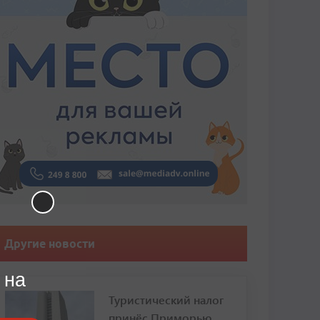
Другие новости
 на
Туристический налог
принёс Приморью