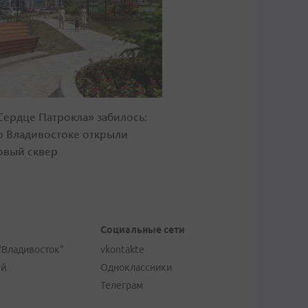
Сердце Патрокла» забилось:
о Владивостоке открыли
овый сквер
Социальные сети
"Владивосток"
vkontakte
ей
Одноклассники
Телеграм