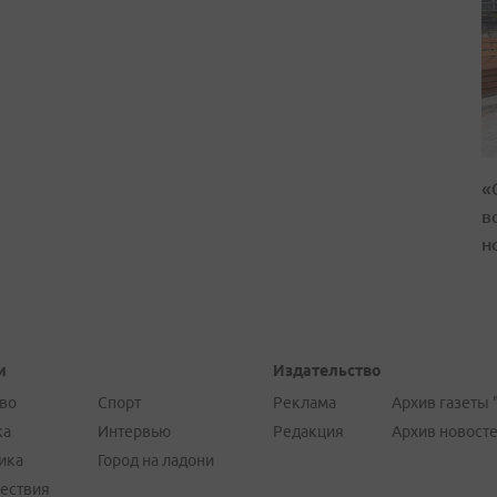
«
в
н
и
Издательство
во
Спорт
Реклама
Архив газеты 
ка
Интервью
Редакция
Архив новост
ика
Город на ладони
ествия