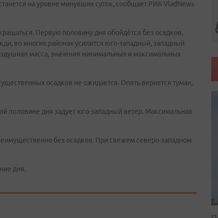
станется на уровне минувших суток, сообщает РИА VladNews
рекращаться. Первую половину дня обойдётся без осадков,
ди, во многих районах усилится юго-западный, западный
воздушная масса, значения минимальных и максимальных
ущественных осадков не ожидается. Опять вернется туман,
торой половине дня задует юго-западный ветер. Максимальная
 преимущественно без осадков. При свежем северо-западном
ние дня.
П