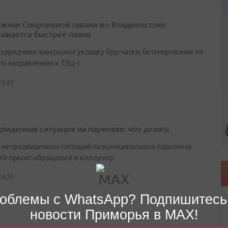
жная Спортивной гавани во Владивостоке
ажается быстрее плана
подрядчики завершают укладку брусчатки, бетонирование на
 по направлению к ТЭЦ-1
15:22
виденная ситуация на парковке: что делать
е непредвиденных ситуаций на муниципальных парковках
ей просят обращаться в кол-центр
14:25
облемы с WhatsApp? Подпишитесь
новости Приморья в MAX!