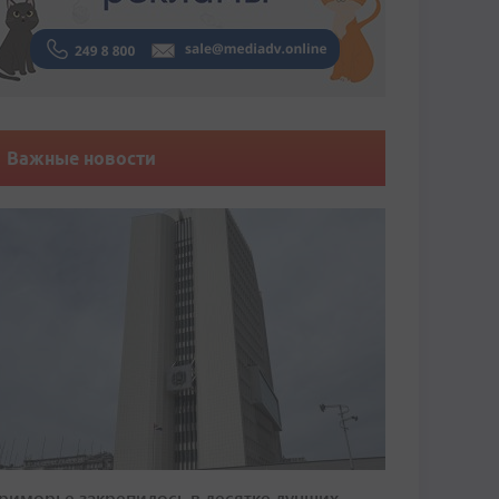
Важные новости
риморье закрепилось в десятке лучших