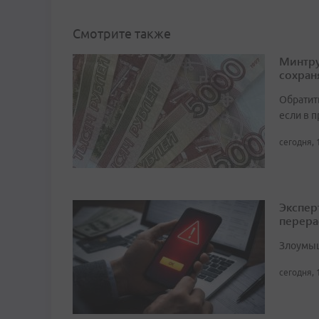
Смотрите также
Минтру
сохран
Обратит
если в 
сегодня, 
Экспер
перера
Злоумыш
сегодня, 