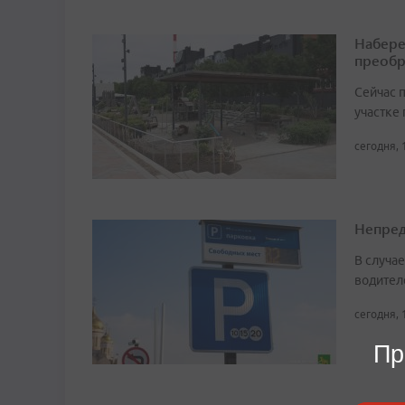
Набере
преобр
Сейчас 
участке
сегодня, 
Непред
В случа
водител
сегодня, 
Пр