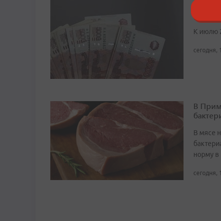
Средня
год
К июлю 
сегодня, 
В Прим
бактер
В мясе 
бактери
норму в 
сегодня, 