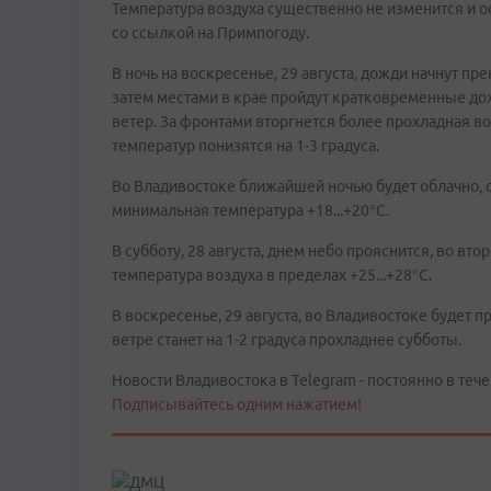
Температура воздуха существенно не изменится и о
со ссылкой на Примпогоду.
В ночь на воскресенье, 29 августа, дожди начнут п
затем местами в крае пройдут кратковременные дож
ветер. За фронтами вторгнется более прохладная 
температур понизятся на 1-3 градуса.
Во Владивостоке ближайшей ночью будет облачно, с
минимальная температура +18...+20°С.
В субботу, 28 августа, днем небо прояснится, во в
температура воздуха в пределах +25...+28°С.
В воскресенье, 29 августа, во Владивостоке будет
ветре станет на 1-2 градуса прохладнее субботы.
Новости Владивостока в Telegram - постоянно в тече
Подписывайтесь одним нажатием!