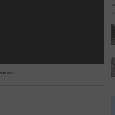
и
17
ние дня.