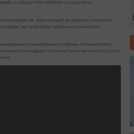
нарей», сообщает РИА VladNews со ссылкой на
 выглядело так, будто танцуют не девушки, а только их
мстердаме, где на витринах публичных домов также
Снимающих всё на мобильные телефоны. Пользователи в
и назвали происходящее пошлым. Позже выяснилось, что это
анале.
П