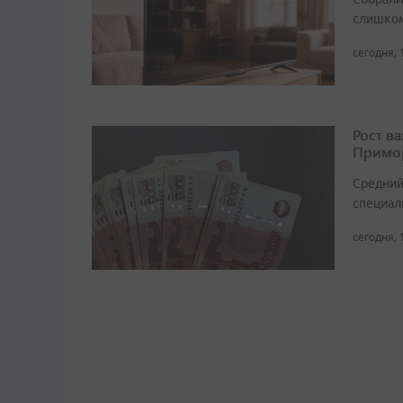
слишком
сегодня, 
Рост в
Примор
Средний
специали
сегодня, 