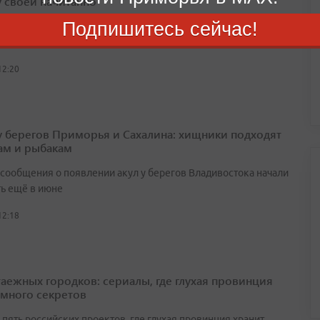
у своей начитанно
Подпишитесь сейчас!
0 сложных вопросов выявят, на самом ли деле вы начитаны
ко маскируетесь под интеллектуала
12:20
у берегов Приморья и Сахалина: хищники подходят
ам и рыбакам
сообщения о появлении акул у берегов Владивостока начали
ть ещё в июне
12:18
таежных городков: сериалы, где глухая провинция
 много секретов
пять российских проектов, где глухая провинция хранит