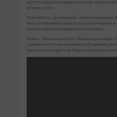
центра города в амстердамскую улицу «Красных фо
primorye_online.
За окнами ТЦ «Центральный» танцевали девушки. Всё
тени, что напоминало квартал красных фонарей в А
находятся девушки, видные всем прохожим.
Рядом с торговым центром собралась куча людей. 
социальных сетях вы выразили своё недовольство 
промо-реклама одного из ТВ-шоу на федеральном к