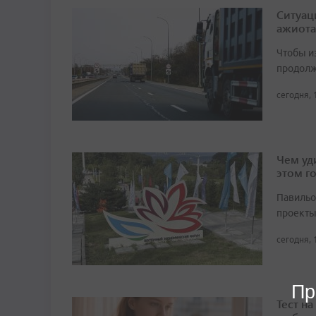
Ситуац
ажиота
Чтобы и
продолж
сегодня, 
Чем уд
этом г
Павильо
проекты
сегодня, 
Пр
Тест н