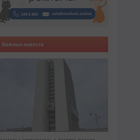
Важные новости
риморье закрепилось в десятке лучших