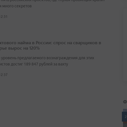
 много секретов
12:31
ахтового найма в России: спрос на сварщиков в
ье вырос на 120%
 уровень предлагаемого вознаграждения для этих
стов достиг 189 847 рублей за вахту
12:37
Ф
2