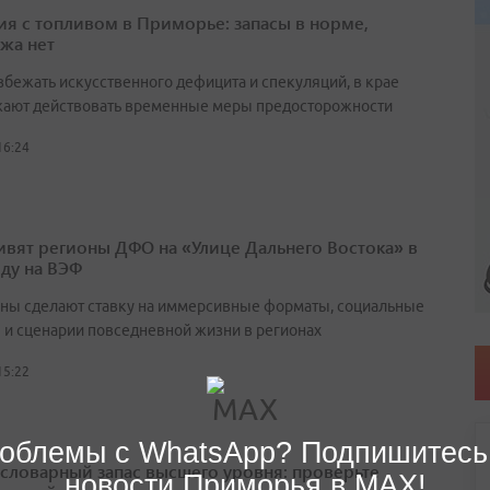
ия с топливом в Приморье: запасы в норме,
жа нет
збежать искусственного дефицита и спекуляций, в крае
ают действовать временные меры предосторожности
16:24
ивят регионы ДФО на «Улице Дальнего Востока» в
оду на ВЭФ
ны сделают ставку на иммерсивные форматы, социальные
 и сценарии повседневной жизни в регионах
15:22
облемы с WhatsApp? Подпишитесь
а словарный запас высшего уровня: проверьте
новости Приморья в MAX!