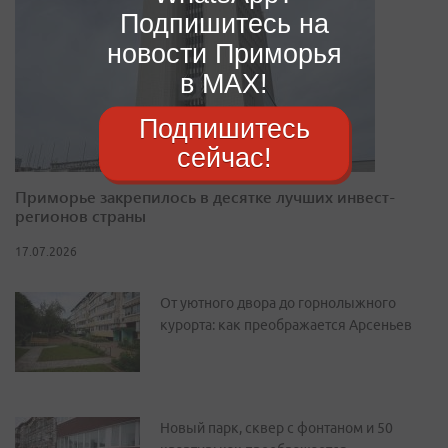
Подпишитесь на
новости Приморья
в MAX!
Подпишитесь
сейчас!
Приморье закрепилось в десятке лучших инвест-
регионов страны
17.07.2026
От уютного двора до горнолыжного
курорта: как преображается Арсеньев
Новый парк, сквер с фонтаном и 50