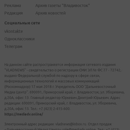
Реклама
Архив газеты "Владивосток"
Редакция
Архив новостей
Социальные сети
vkontakte
Одноклассники
Телеграм
На данном сайте распространяется информация сетевого издания
"VLADNEWS" - свидетельство о регистрации СМИ ЭЛ № ФС 77 - 72742,
выдано Федеральной службой по надзору в сфере связи,
информационных технологий и массовых коммуникаций
(Роскомнадзор) 17 мая 2018 г. Учредитель ООО "Дальневосточный
Медиа Центр". 690091, Приморский край, г. Владивосток, ул. Уборевича,
д.20А, офис 13. Главный редактор Юркевич Дмитрий Юрьевич. Адрес
редакции: 690091, Приморский край, г. Владивосток, ул. Уборевича,
д.20А, офис 13. Тел.: +7 (423) 2-415-600.
https://mediadv.online/
Электронный адрес редакции: vladnews@inbox.ru. Отдел продаж
«Дальневосточный Медиа Центр» sale@mediadv.online. Тел.: +7 (423)