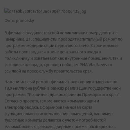
Фото: primorsky
В филиале владивостокской поликлиники номер девять на
Гамарника, 21, специалисты проводят капитальный ремонт по
программе модернизации первичного звена. Строительные
работы производятся в зоне центрального входа в
поликлинику и охватывают как внутренние помещения, так и
фасадные площади, кровлю, сообщает РИА VladNews со
ссылкой на пресс-службу правительства края.
На капитальный ремонт филиала поликлиники направлено
18,9 миллиона рублей в рамках реализации государственной
программы "Развитие здравоохранения Приморского края".
Согласно проекту, там меняются коммуникации и
электропроводка. Сформирована новая карта
функционального использования помещений, например,
туалетные комнаты делаются с учетом потребностей
маломобильных граждан, дверные проемы расширяются.