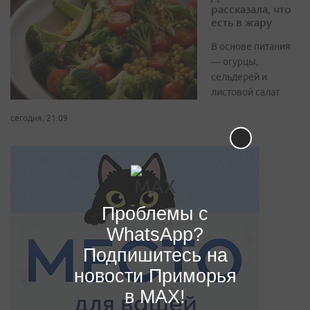
рассказала, что
есть в жару
В основе питания
— огурцы,
сельдерей и
листовой салат
сегодня, 21:09
Проблемы с
WhatsApp?
Подпишитесь на
новости Приморья
в MAX!