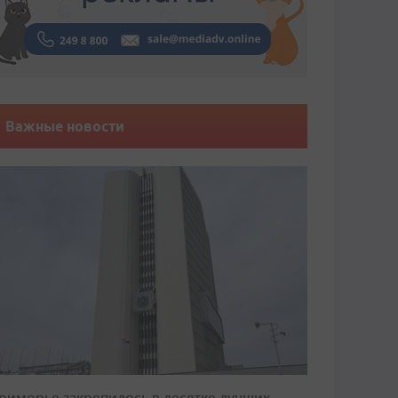
Важные новости
риморье закрепилось в десятке лучших