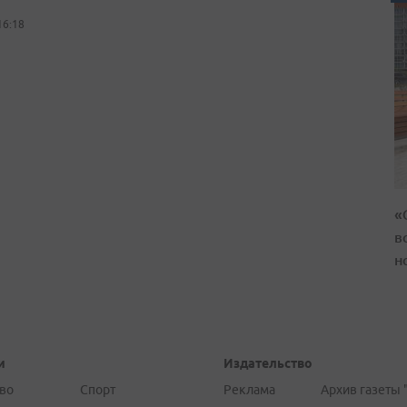
16:18
«
в
н
и
Издательство
во
Спорт
Реклама
Архив газеты 