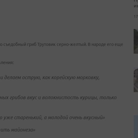
и
17
о съедобный гриб Трутовик серно-желтый. В народе его еще
вления:
 и делаем острую, как корейскую морковку,
ных грибов вкус и волокнистость курицы, только
о уже старенький, а молодой очень вкусный»
вить майонеза»