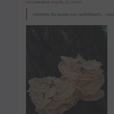
со ссылкой на
pogoda_25_region
.
«Хотели бы знать они съедобные?», - спр