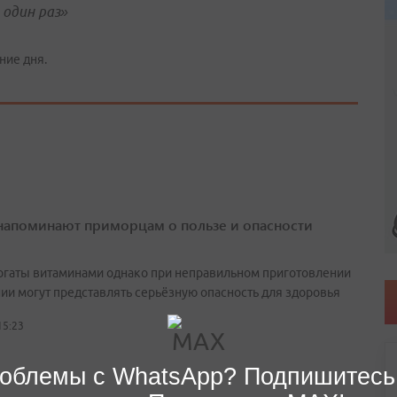
 один раз»
ние дня.
напоминают приморцам о пользе и опасности
огаты витаминами однако при неправильном приготовлении
нии могут представлять серьёзную опасность для здоровья
15:23
облемы с WhatsApp? Подпишитесь