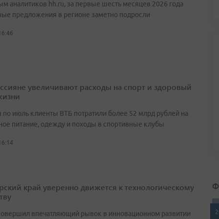
ым аналитиков hh.ru, за первые шесть месяцев 2026 года
ные предложения в регионе заметно подросли
16:46
оссияне увеличивают расходы на спорт и здоровый
жизни
я по июль клиенты ВТБ потратили более 52 млрд рублей на
ное питание, одежду и походы в спортивные клубы
16:14
Ф
ский край уверенно движется к технологическому
тву
2
совершил впечатляющий рывок в инновационном развитии