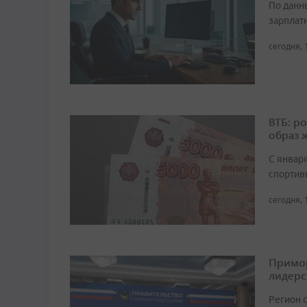
По данн
зарплат
сегодня, 
ВТБ: р
образ 
С январ
спортив
сегодня, 
Примор
лидерс
Регион 