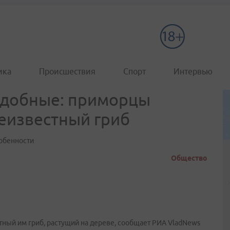
ика
Происшествия
Спорт
Интервью
едобные: приморцы
неизвестный гриб
собенности
Общество
тный им гриб, растущий на дереве, сообщает РИА VladNews