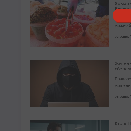
Ярмарк
Владив
Свежая 
можно б
сегодня, 
Житель
сбере
Правоох
мошенни
сегодня, 
Кто в 