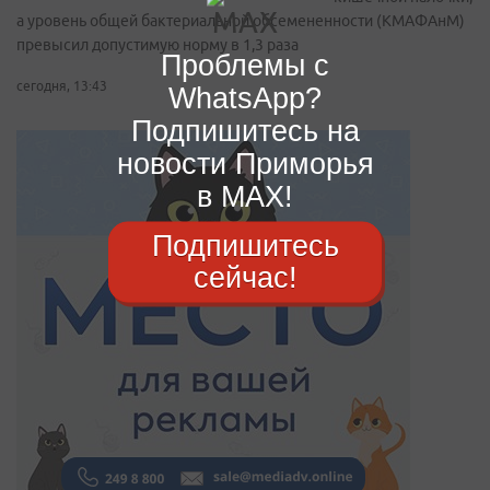
а уровень общей бактериальной обсемененности (КМАФАнМ)
превысил допустимую норму в 1,3 раза
Проблемы с
сегодня, 13:43
WhatsApp?
Подпишитесь на
новости Приморья
в MAX!
Подпишитесь
сейчас!