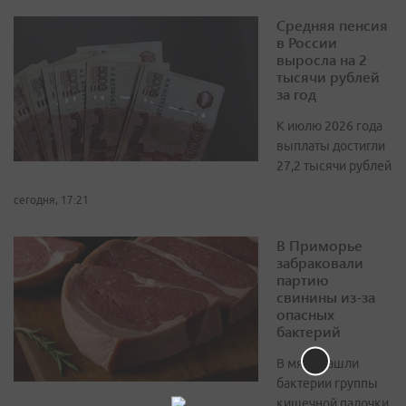
Средняя пенсия
в России
выросла на 2
тысячи рублей
за год
К июлю 2026 года
выплаты достигли
27,2 тысячи рублей
сегодня, 17:21
В Приморье
забраковали
партию
свинины из-за
опасных
бактерий
В мясе нашли
бактерии группы
кишечной палочки,