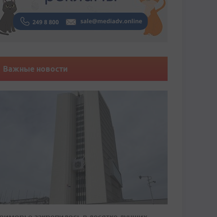
Важные новости
риморье закрепилось в десятке лучших