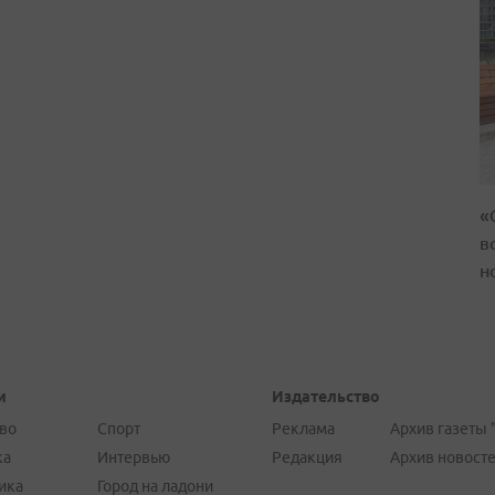
«
в
н
и
Издательство
во
Спорт
Реклама
Архив газеты 
ка
Интервью
Редакция
Архив новост
ика
Город на ладони