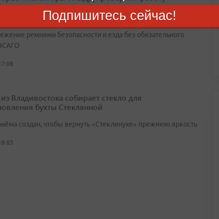
ов: есть результаты
Подпишитесь сейчас!
амых частых проступков водителей — отсутствие прав,
ежение ремнями безопасности и езда без обязательного
ОСАГО
17:08
 из Владивостока собирает стекло для
новления бухты Стеклянной
риёма создан, чтобы вернуть «Стеклянухе» прежнюю яркость
18:03