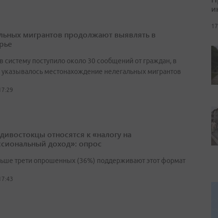
и
17
льных мигрантов продолжают выявлять в
рье
в систему поступило около 30 сообщений от граждан, в
 указывалось местонахождение нелегальных мигрантов
17:29
адивостокцы относятся к «налогу на
сиональный доход»: опрос
льше трети опрошенных (36%) поддерживают этот формат
17:43