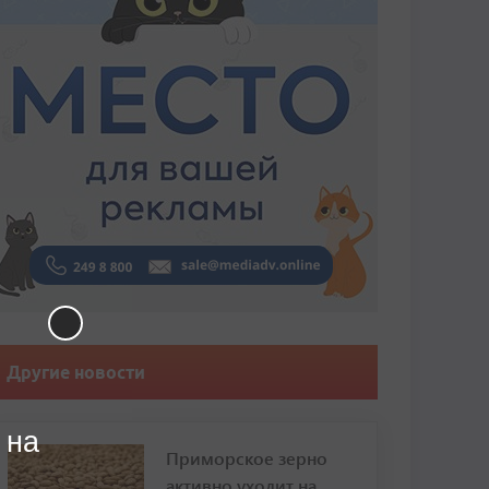
Другие новости
 на
Приморское зерно
активно уходит на