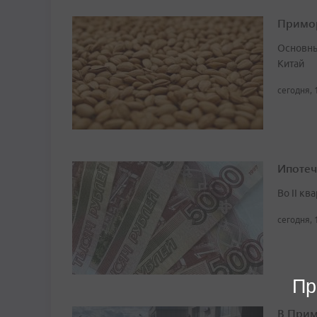
Примор
Основны
Китай
сегодня, 
Ипотеч
Во II кв
сегодня, 
Пр
В Прим