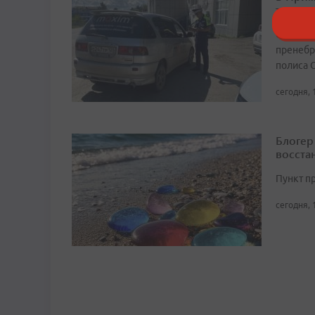
таксист
Среди с
пренебр
полиса 
сегодня, 
Блогер
восста
Пункт п
сегодня, 