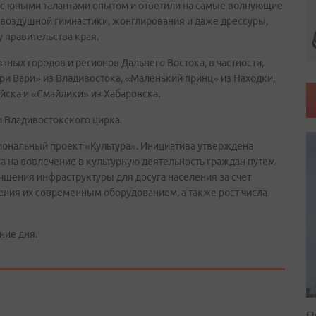
 с юными талантами опытом и ответили на самые волнующие
 воздушной гимнастики, жонглирования и даже дрессуры,
 правительства края.
азных городов и регионов Дальнего Востока, в частности,
ри Вари» из Владивостока, «Маленький принц» из Находки,
ийска и «Смайлики» из Хабаровска.
и Владивостокского цирка.
иональный проект «Культура». Инициатива утверждена
на вовлечение в культурную деятельность граждан путем
чшения инфраструктуры для досуга населения за счет
ения их современным оборудованием, а также рост числа
ние дня.
П