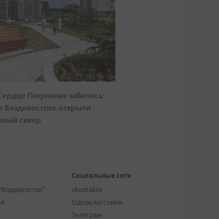
Сердце Патрокла» забилось:
о Владивостоке открыли
овый сквер
Социальные сети
"Владивосток"
vkontakte
ей
Одноклассники
Телеграм