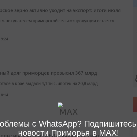
ское зерно активно уходит на экспорт: итоги июля
м покупателем приморской сельхозпродукции остается
19:24
ный долг приморцев превысил 367 млрд
артале в крае выдали 4,1 тыс. ипотек на 20,8 млрд
18:14
облемы с WhatsApp? Подпишитесь
новости Приморья в MAX!
орье инспекторы ГИБДД проверили работу