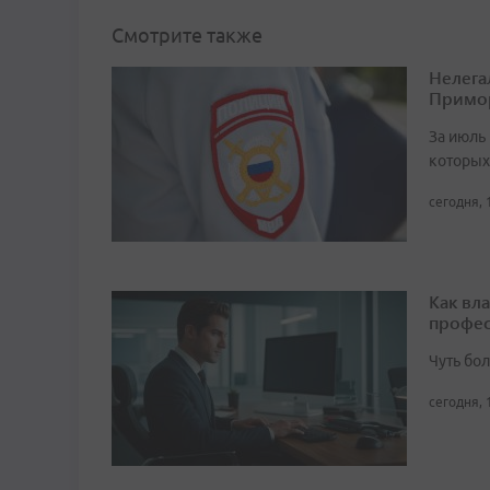
Смотрите также
Нелега
Примо
За июль 
которых
сегодня, 
Как вл
профес
Чуть бо
сегодня, 