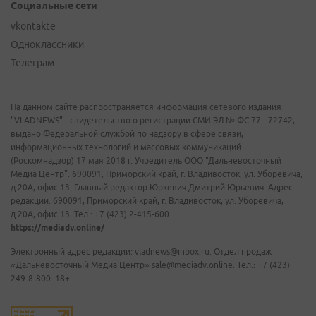
Социальные сети
vkontakte
Одноклассники
Телеграм
На данном сайте распространяется информация сетевого издания
"VLADNEWS" - свидетельство о регистрации СМИ ЭЛ № ФС 77 - 72742,
выдано Федеральной службой по надзору в сфере связи,
информационных технологий и массовых коммуникаций
(Роскомнадзор) 17 мая 2018 г. Учредитель ООО "Дальневосточный
Медиа Центр". 690091, Приморский край, г. Владивосток, ул. Уборевича,
д.20А, офис 13. Главный редактор Юркевич Дмитрий Юрьевич. Адрес
редакции: 690091, Приморский край, г. Владивосток, ул. Уборевича,
д.20А, офис 13. Тел.: +7 (423) 2-415-600.
https://mediadv.online/
Электронный адрес редакции: vladnews@inbox.ru. Отдел продаж
«Дальневосточный Медиа Центр» sale@mediadv.online. Тел.: +7 (423)
249-8-800. 18+