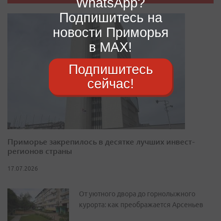
WhatsApp?
Подпишитесь на
новости Приморья
в MAX!
Подпишитесь
сейчас!
Приморье закрепилось в десятке лучших инвест-
регионов страны
17.07.2026
От уютного двора до горнолыжного
курорта: как преображается Арсеньев