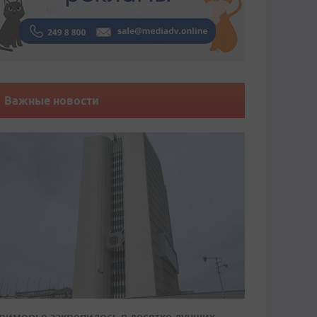
Важные новости
риморье закрепилось в десятке лучших