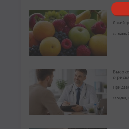
Как вы
Яркий ц
сегодня, 
Высоко
о риск
При дав
сегодня, 