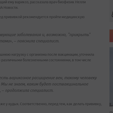
ующий ему варикоз, рассказала врач-биофизик Нелли
ИА Новости.
ред прививкой рекомендуется пройти медицинскую
вующие заболевания и, возможно, "прикрыть"
атами
»,
– пояснила специалист.
ишнюю нагрузку с организма после вакцинации, уточнила
ся различными болезненными состояниями, в том числе
 есть варикозное расширение вен, такому человеку
Мы не знаем, каким будет поствакцинальное
,
– продолжила специалист.
же у худых. Соответственно, перед тем, как делать прививку,
П