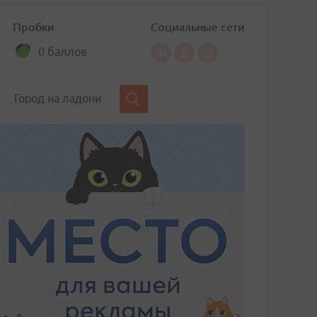
Пробки
Социальные сети
0 баллов
Город на ладони