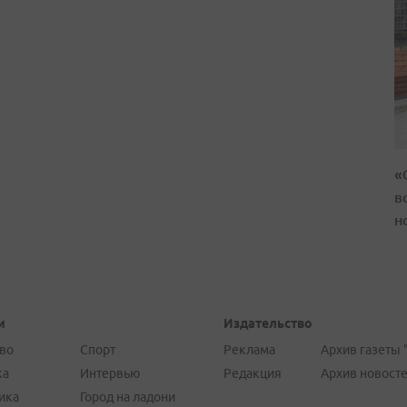
«
в
н
и
Издательство
во
Спорт
Реклама
Архив газеты 
ка
Интервью
Редакция
Архив новост
ика
Город на ладони