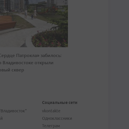
Сердце Патрокла» забилось:
о Владивостоке открыли
овый сквер
Социальные сети
"Владивосток"
vkontakte
ей
Одноклассники
Телеграм