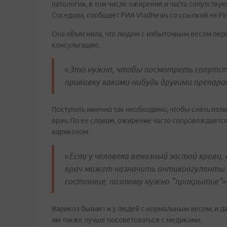
патологии, в том числе ожирение и часто сопутств
Соседова, сообщает РИА VladNews со ссылкой на Р
Она объяснила, что людям с избыточным весом пе
консультацию.
«
Это нужно, чтобы посмотреть сопутст
прививку какими-нибудь другими препар
Поступать именно так необходимо, чтобы снять изл
врач. По ее словам, ожирение часто сопровождает
варикозом.
«
Если у человека венозный застой крови,
врач может назначить антикоагулянты. 
состояние, поэтому нужно "прикрытие"
»
Варикоз бывает и у людей с нормальным весом, и да
им также лучше посоветоваться с медиками.