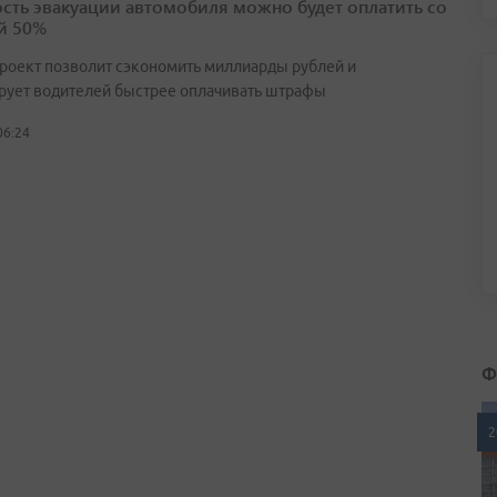
сть эвакуации автомобиля можно будет оплатить со
й 50%
роект позволит сэкономить миллиарды рублей и
рует водителей быстрее оплачивать штрафы
06:24
Ф
2