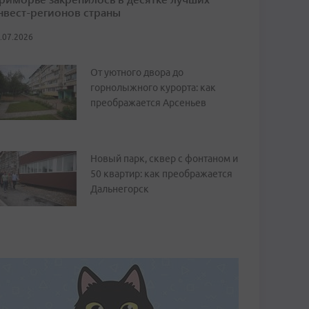
нвест-регионов страны
.07.2026
От уютного двора до
горнолыжного курорта: как
преображается Арсеньев
Новый парк, сквер с фонтаном и
50 квартир: как преображается
Дальнегорск