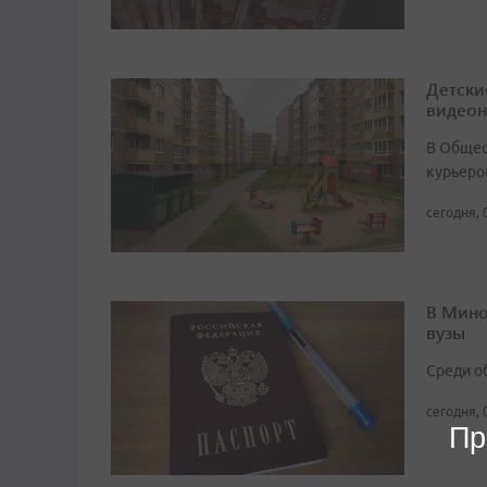
Детски
видео
В Общест
курьеро
сегодня, 
В Мино
вузы
Среди о
сегодня, 
Пр