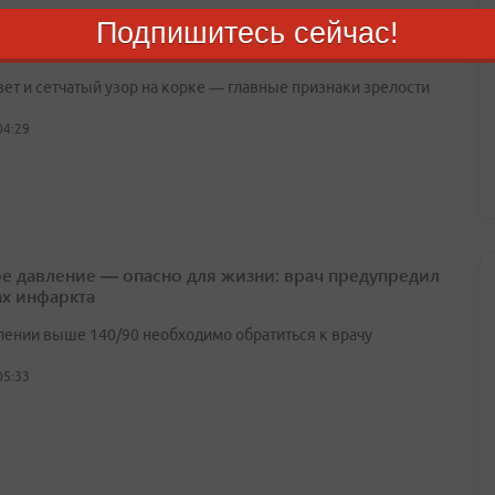
Подпишитесь сейчас!
брать спелую дыню: простые правила от фермера
вет и сетчатый узор на корке — главные признаки зрелости
04:29
е давление — опасно для жизни: врач предупредил
ах инфаркта
лении выше 140/90 необходимо обратиться к врачу
05:33