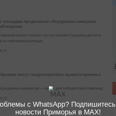
е площадки предложили оборудовать камерами
наблюдения
венной палате считают, что это поможет защитить детей от
в на электровелосипедах
02:31
брнауки могут скорректировать правила приема в
бсуждаемых вариантов — квоты для победителей олимпиад
03:22
облемы с WhatsApp? Подпишитесь
новости Приморья в MAX!