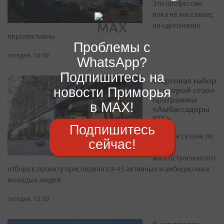
Эти профессии
пока не массовые,
но однозначно
перспективны
Проблемы с
сегодня, 16:49
WhatsApp?
Подпишитесь на
Стартовал набор
новости Приморья
на второй сезон
программы
в MAX!
«Амбассадоры
ВТБ»
Подпишитесь
В новом сезоне по
сейчас!
итогам
многоступенчатого
отбора к проекту присоединятся 45 активных и амбициозных
молодых людей
сегодня, 15:50
В аэропорту