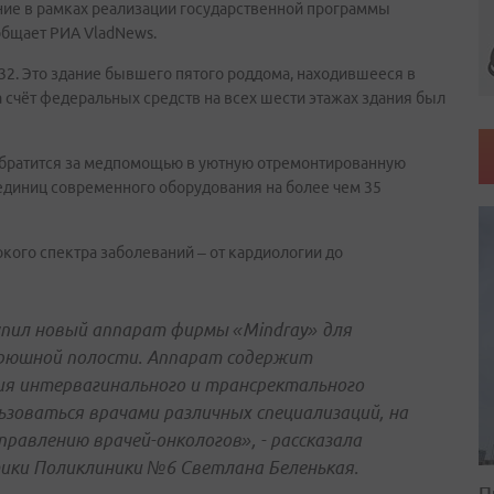
ние в рамках реализации государственной программы
общает РИА VladNews.
32. Это здание бывшего пятого роддома, находившееся в
а счёт федеральных средств на всех шести этажах здания был
обратится за медпомощью в уютную отремонтированную
единиц современного оборудования на более чем 35
кого спектра заболеваний
–
от кардиологии до
упил новый аппарат фирмы «Mindray» для
брюшной полости. Аппарат содержит
ия интервагинального и трансректального
ьзоваться врачами различных специализаций, на
равлению врачей-онкологов», - рассказала
ики Поликлиники №6 Светлана Беленькая.
П