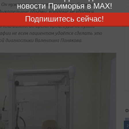
. Он нужен врачам-пульмонологам. С помощью
новости Приморья в MAX!
дыхательные объёмы, которые не удаётся
Подпишитесь сейчас!
Исследование абсолютно безопасно для
Очень важно: во время процедуры не нужно
рафии не всем пациентам удаётся сделать это
ной диагностики Валентина Понякова.
Ф
2