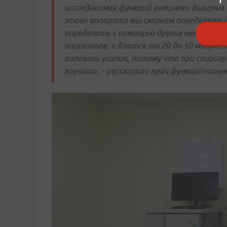
исследования функций внешнего дыхания
этого аппарата мы сможем определять 
определить с помощью других методов. 
пациентов, и длится от 20 до 50 минут. 
волевого усилия, потому что при спирог
хорошо», - рассказала врач функциональ