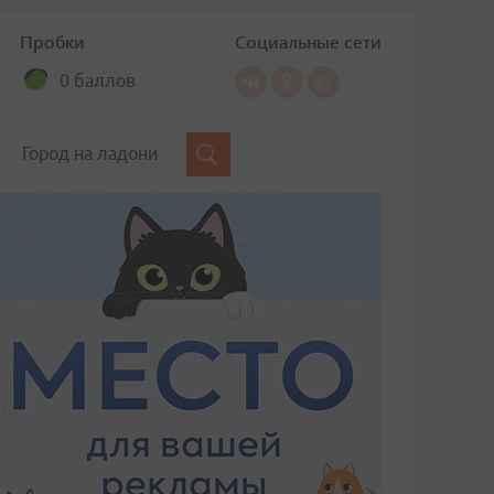
Пробки
Социальные сети
0 баллов
Город на ладони