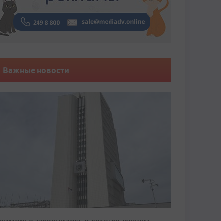
Важные новости
риморье закрепилось в десятке лучших