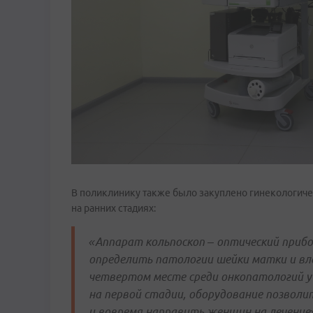
В поликлинику также было закуплено гинекологиче
на ранних стадиях:
«Аппарат
кольпоскоп – оптический приб
определить патологии шейки матки и вл
четвертом месте среди онкопатологий у 
на первой стадии, оборудование позвол
и вовремя направить женщин на лечение»,