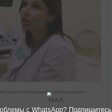
ют оценить степень поражения лёгких у пациентов с
облемы с WhatsApp? Подпишитесь
наиболее информативный прибор для