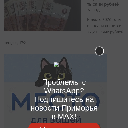
тысячи рублей
за год
К июлю 2026 года
выплаты достигли
27,2 тысячи рублей
сегодня, 17:21
Проблемы с
WhatsApp?
Подпишитесь на
новости Приморья
в MAX!