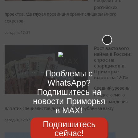
Собрали пять
российских
проектов, где глухая провинция хранит слишком много
секретов
сегодня, 12:31
Рост вахтового
найма в России:
спрос на
сварщиков в
Приморье
Проблемы с
вырос на 120%
WhatsApp?
Средний уровень
Подпишитесь на
предлагаемого
новости Приморья
вознаграждения
в MAX!
для этих специалистов достиг 189 847 рублей за вахту
сегодня, 12:37
Подпишитесь
сейчас!