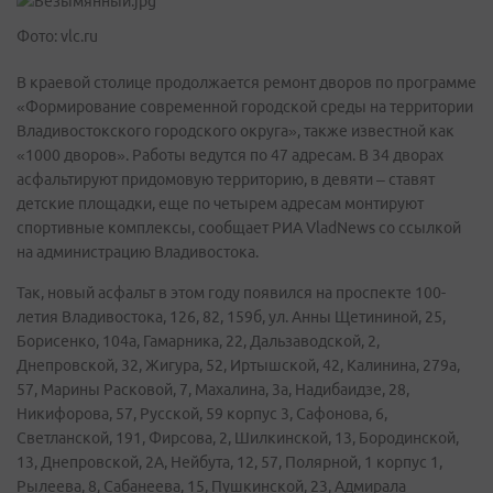
Фото: vlc.ru
В краевой столице продолжается ремонт дворов по программе
«Формирование современной городской среды на территории
Владивостокского городского округа», также известной как
«1000 дворов». Работы ведутся по 47 адресам. В 34 дворах
асфальтируют придомовую территорию, в девяти – ставят
детские площадки, еще по четырем адресам монтируют
спортивные комплексы, сообщает РИА VladNews со ссылкой
на администрацию Владивостока.
Так, новый асфальт в этом году появился на проспекте 100-
летия Владивостока, 126, 82, 159б, ул. Анны Щетининой, 25,
Борисенко, 104а, Гамарника, 22, Дальзаводской, 2,
Днепровской, 32, Жигура, 52, Иртышской, 42, Калинина, 279а,
57, Марины Расковой, 7, Махалина, 3а, Надибаидзе, 28,
Никифорова, 57, Русской, 59 корпус 3, Сафонова, 6,
Светланской, 191, Фирсова, 2, Шилкинской, 13, Бородинской,
13, Днепровской, 2А, Нейбута, 12, 57, Полярной, 1 корпус 1,
Рылеева, 8, Сабанеева, 15, Пушкинской, 23, Адмирала