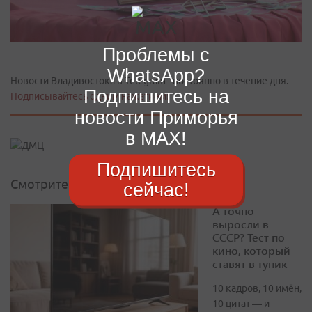
Проблемы с
WhatsApp?
Новости Владивостока в Telegram - постоянно в течение дня.
Подпишитесь на
Подписывайтесь одним нажатием!
новости Приморья
в MAX!
Подпишитесь
Смотрите также
сейчас!
А точно
выросли в
СССР? Тест по
кино, который
ставят в тупик
10 кадров, 10 имён,
10 цитат — и